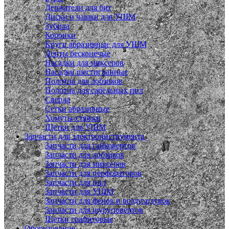
Держатели для бит
Диски и чашки для УШМ
Зубила
Коронки
Круги абразивные для УШМ
Ленты бесконечые
Насадки для миксеров
Насадки шестигранные
Полотна для лобзиков
Полотна для сабельных пил
Сверла
Сетки абразивные
Хомуты-стяжки
Щетки для УШМ
Запчасти для электроинструмента
Запчасти для гайковертов
Запчасти для лобзиков
Запчасти для миксеров
Запчасти для перфораторов
Запчасти для пил
Запчасти для УШМ
Запчасти для фенов и воздуходувок
Запчасти для шуруповертов
Щетки графитовые
Оборудование