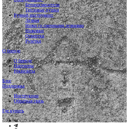
Бетоносмесители
Тепловые пушки
Ручной инструмент
Лезвия
Ножи со сменными лезвиями
Ножовки
Отвертки
Рулетки
О бренде
О бренде
Партнеры
Реквизиты
Блог
Поддержка
Инструкции
Обратная связь
Где купить