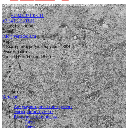
Бренд электроинструмента с отличным качеством по
доступной цене!
+7 343 221-03-11
+7 343 221-03-11
Заказать звонок
E-mail
info@vertatools.ru
Адрес
г. Екатеринбург, ул. Окружная 88Э
Режим работы
Пн. – Пт.: с 9:00 до 18:00
Оставить заявку
Каталог
Аккумуляторный инструмент
Электроинструмент
Расходные материалы
Биты
Буры