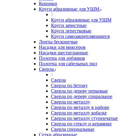
Коронки
Круги абразивные для УШМ
Круги абразивные для УШМ
Круги зачистные
Круги лепестковые
Круги самозакрепляющиеся
Ленты бесконечые
Насадки для миксеров
Насадки шестигранные
Полотна для лобзиков
Полотна для сабельных пил
Сверла
Сверла
Сверла по бетону
Сверла по дереву перьевые
Сверла по дереву спиральное
Сверла по металлу
Сверла по металлу в наборе
Сверла по металлу кобальт
Сверла по металлу ступенчатые
Сверла по стеклу и керамике
Сверла специальные
Сетки абразивные