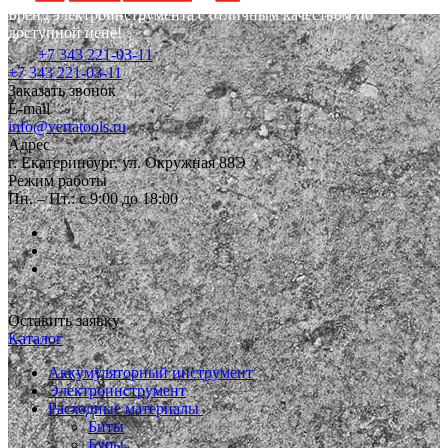
Бренд электроинструмента с отличным качеством по
доступной цене!
+7 343 221-03-11
+7 343 221-03-11
Заказать звонок
E-mail
info@vertatools.ru
Адрес
г. Екатеринбург, ул. Окружная 88Э
Режим работы
Пн. – Пт.: с 9:00 до 18:00
Оставить заявку
Каталог
Аккумуляторный инструмент
Электроинструмент
Расходные материалы
Биты
Буры