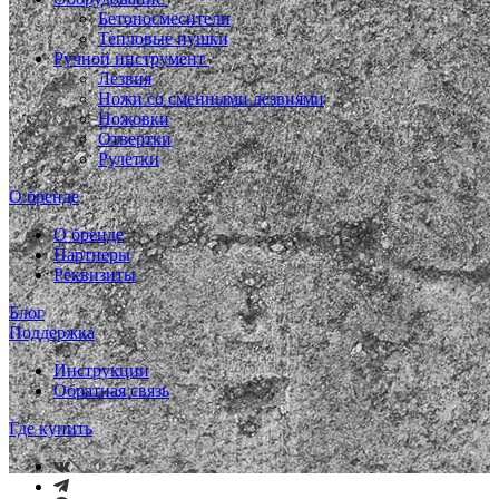
Бетоносмесители
Тепловые пушки
Ручной инструмент
Лезвия
Ножи со сменными лезвиями
Ножовки
Отвертки
Рулетки
О бренде
О бренде
Партнеры
Реквизиты
Блог
Поддержка
Инструкции
Обратная связь
Где купить