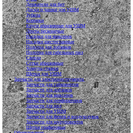
Держатели для бит
Диски и чашки для УШМ
Зубила
Коронки
Круги абразивные для УШМ
Ленты бесконечые
Насадки для миксеров
Насадки шестигранные
Полотна для лобзиков
Полотна для сабельных пил
Сверла
Сетки абразивные
Хомуты-стяжки
Щетки для УШМ
Запчасти для электроинструмента
Запчасти для гайковертов
Запчасти для лобзиков
Запчасти для миксеров
Запчасти для перфораторов
Запчасти для пил
Запчасти для УШМ
Запчасти для фенов и воздуходувок
Запчасти для шуруповертов
Щетки графитовые
Оборудование