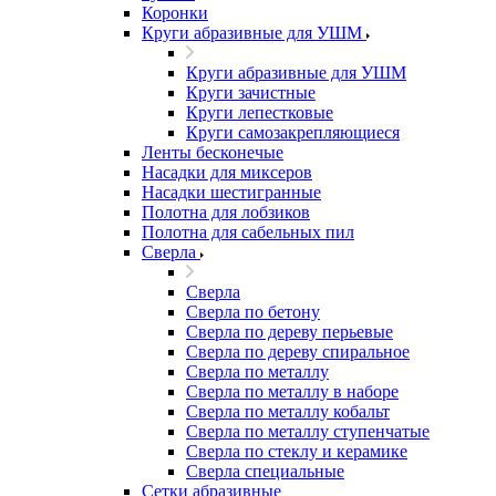
Коронки
Круги абразивные для УШМ
Круги абразивные для УШМ
Круги зачистные
Круги лепестковые
Круги самозакрепляющиеся
Ленты бесконечые
Насадки для миксеров
Насадки шестигранные
Полотна для лобзиков
Полотна для сабельных пил
Сверла
Сверла
Сверла по бетону
Сверла по дереву перьевые
Сверла по дереву спиральное
Сверла по металлу
Сверла по металлу в наборе
Сверла по металлу кобальт
Сверла по металлу ступенчатые
Сверла по стеклу и керамике
Сверла специальные
Сетки абразивные