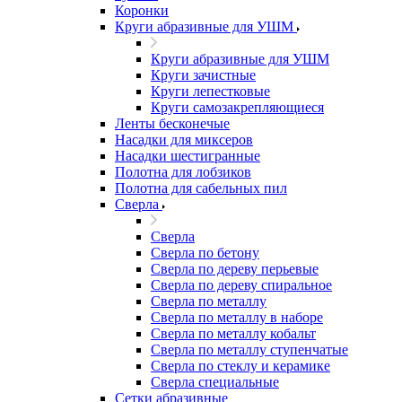
Коронки
Круги абразивные для УШМ
Круги абразивные для УШМ
Круги зачистные
Круги лепестковые
Круги самозакрепляющиеся
Ленты бесконечые
Насадки для миксеров
Насадки шестигранные
Полотна для лобзиков
Полотна для сабельных пил
Сверла
Сверла
Сверла по бетону
Сверла по дереву перьевые
Сверла по дереву спиральное
Сверла по металлу
Сверла по металлу в наборе
Сверла по металлу кобальт
Сверла по металлу ступенчатые
Сверла по стеклу и керамике
Сверла специальные
Сетки абразивные