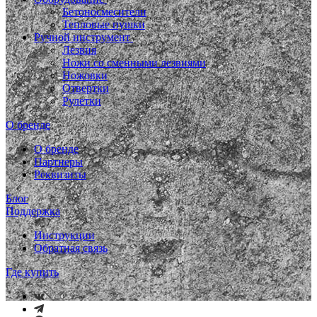
Бетоносмесители
Тепловые пушки
Ручной инструмент
Лезвия
Ножи со сменными лезвиями
Ножовки
Отвертки
Рулетки
О бренде
О бренде
Партнеры
Реквизиты
Блог
Поддержка
Инструкции
Обратная связь
Где купить