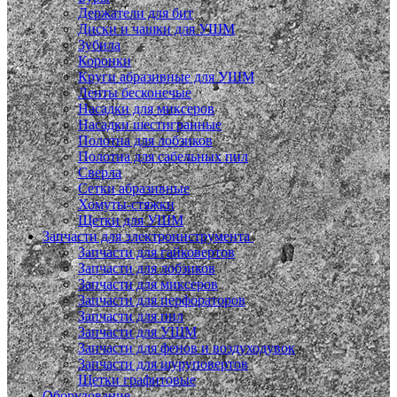
Держатели для бит
Диски и чашки для УШМ
Зубила
Коронки
Круги абразивные для УШМ
Ленты бесконечые
Насадки для миксеров
Насадки шестигранные
Полотна для лобзиков
Полотна для сабельных пил
Сверла
Сетки абразивные
Хомуты-стяжки
Щетки для УШМ
Запчасти для электроинструмента
Запчасти для гайковертов
Запчасти для лобзиков
Запчасти для миксеров
Запчасти для перфораторов
Запчасти для пил
Запчасти для УШМ
Запчасти для фенов и воздуходувок
Запчасти для шуруповертов
Щетки графитовые
Оборудование