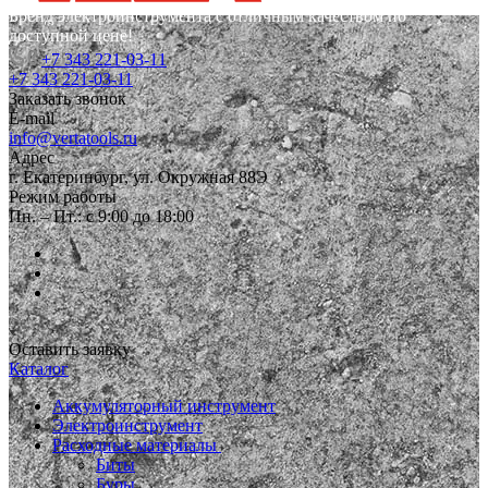
Бренд электроинструмента с отличным качеством по
доступной цене!
+7 343 221-03-11
+7 343 221-03-11
Заказать звонок
E-mail
info@vertatools.ru
Адрес
г. Екатеринбург, ул. Окружная 88Э
Режим работы
Пн. – Пт.: с 9:00 до 18:00
Оставить заявку
Каталог
Аккумуляторный инструмент
Электроинструмент
Расходные материалы
Биты
Буры