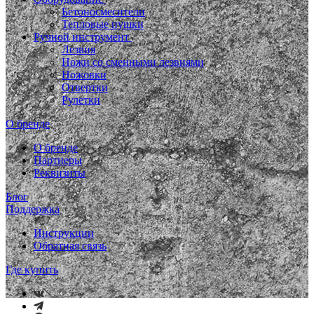
Бетоносмесители
Тепловые пушки
Ручной инструмент
Лезвия
Ножи со сменными лезвиями
Ножовки
Отвертки
Рулетки
О бренде
О бренде
Партнеры
Реквизиты
Блог
Поддержка
Инструкции
Обратная связь
Где купить