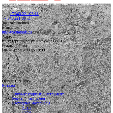
Бренд электроинструмента с отличным качеством по
доступной цене!
+7 343 221-03-11
+7 343 221-03-11
Заказать звонок
E-mail
info@vertatools.ru
Адрес
г. Екатеринбург, ул. Окружная 88Э
Режим работы
Пн. – Пт.: с 9:00 до 18:00
Оставить заявку
Каталог
Аккумуляторный инструмент
Электроинструмент
Расходные материалы
Биты
Буры