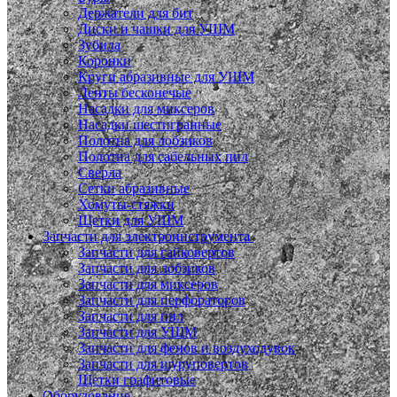
Держатели для бит
Диски и чашки для УШМ
Зубила
Коронки
Круги абразивные для УШМ
Ленты бесконечые
Насадки для миксеров
Насадки шестигранные
Полотна для лобзиков
Полотна для сабельных пил
Сверла
Сетки абразивные
Хомуты-стяжки
Щетки для УШМ
Запчасти для электроинструмента
Запчасти для гайковертов
Запчасти для лобзиков
Запчасти для миксеров
Запчасти для перфораторов
Запчасти для пил
Запчасти для УШМ
Запчасти для фенов и воздуходувок
Запчасти для шуруповертов
Щетки графитовые
Оборудование