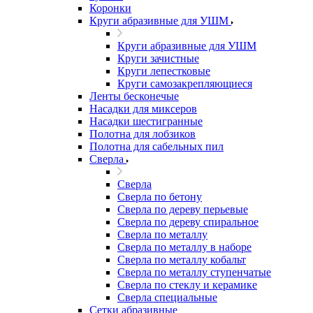
Коронки
Круги абразивные для УШМ
Круги абразивные для УШМ
Круги зачистные
Круги лепестковые
Круги самозакрепляющиеся
Ленты бесконечые
Насадки для миксеров
Насадки шестигранные
Полотна для лобзиков
Полотна для сабельных пил
Сверла
Сверла
Сверла по бетону
Сверла по дереву перьевые
Сверла по дереву спиральное
Сверла по металлу
Сверла по металлу в наборе
Сверла по металлу кобальт
Сверла по металлу ступенчатые
Сверла по стеклу и керамике
Сверла специальные
Сетки абразивные