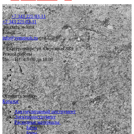
Бренд электроинструмента с отличным качеством по
доступной цене!
+7 343 221-03-11
+7 343 221-03-11
Заказать звонок
E-mail
info@vertatools.ru
Адрес
г. Екатеринбург, ул. Окружная 88Э
Режим работы
Пн. – Пт.: с 9:00 до 18:00
Оставить заявку
Каталог
Аккумуляторный инструмент
Электроинструмент
Расходные материалы
Биты
Буры