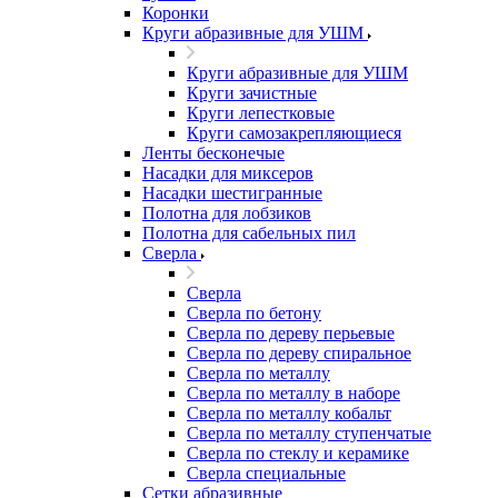
Коронки
Круги абразивные для УШМ
Круги абразивные для УШМ
Круги зачистные
Круги лепестковые
Круги самозакрепляющиеся
Ленты бесконечые
Насадки для миксеров
Насадки шестигранные
Полотна для лобзиков
Полотна для сабельных пил
Сверла
Сверла
Сверла по бетону
Сверла по дереву перьевые
Сверла по дереву спиральное
Сверла по металлу
Сверла по металлу в наборе
Сверла по металлу кобальт
Сверла по металлу ступенчатые
Сверла по стеклу и керамике
Сверла специальные
Сетки абразивные