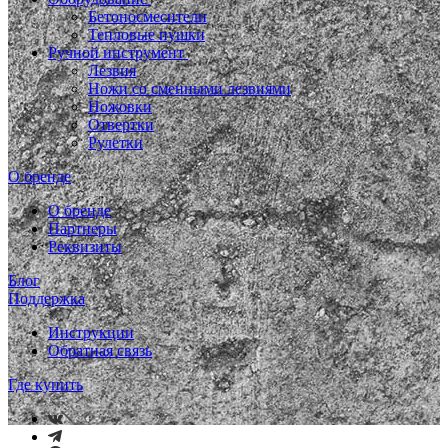
Бетоносмесители
Тепловые пушки
Ручной инструмент
Лезвия
Ножи со сменными лезвиями
Ножовки
Отвертки
Рулетки
О бренде
О бренде
Партнеры
Реквизиты
Блог
Поддержка
Инструкции
Обратная связь
Где купить