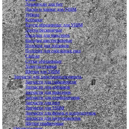
Держатели для бит
Диски и чашки для УШМ
Зубила
Коронки
Круги абразивные для УШМ
Ленты бесконечые
Насадки для миксеров
Насадки шестигранные
Полотна для лобзиков
Полотна для сабельных пил
Сверла
Сетки абразивные
Хомуты-стяжки
Щетки для УШМ
Запчасти для электроинструмента
Запчасти для гайковертов
Запчасти для лобзиков
Запчасти для миксеров
Запчасти для перфораторов
Запчасти для пил
Запчасти для УШМ
Запчасти для фенов и воздуходувок
Запчасти для шуруповертов
Щетки графитовые
Оборудование