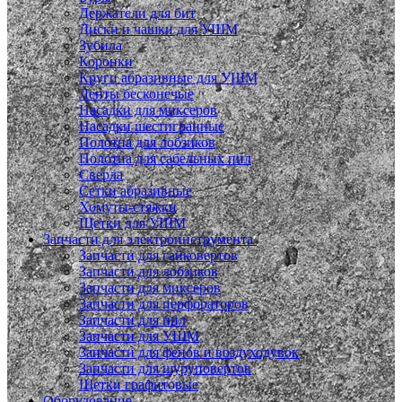
Держатели для бит
Диски и чашки для УШМ
Зубила
Коронки
Круги абразивные для УШМ
Ленты бесконечые
Насадки для миксеров
Насадки шестигранные
Полотна для лобзиков
Полотна для сабельных пил
Сверла
Сетки абразивные
Хомуты-стяжки
Щетки для УШМ
Запчасти для электроинструмента
Запчасти для гайковертов
Запчасти для лобзиков
Запчасти для миксеров
Запчасти для перфораторов
Запчасти для пил
Запчасти для УШМ
Запчасти для фенов и воздуходувок
Запчасти для шуруповертов
Щетки графитовые
Оборудование