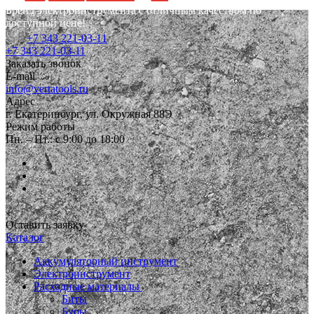
Бренд электроинструмента с отличным качеством по
доступной цене!
+7 343 221-03-11
+7 343 221-03-11
Заказать звонок
E-mail
info@vertatools.ru
Адрес
г. Екатеринбург, ул. Окружная 88Э
Режим работы
Пн. – Пт.: с 9:00 до 18:00
Оставить заявку
Каталог
Аккумуляторный инструмент
Электроинструмент
Расходные материалы
Биты
Буры