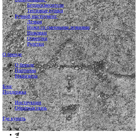
Бетоносмесители
Тепловые пушки
Ручной инструмент
Лезвия
Ножи со сменными лезвиями
Ножовки
Отвертки
Рулетки
О бренде
О бренде
Партнеры
Реквизиты
Блог
Поддержка
Инструкции
Обратная связь
Где купить