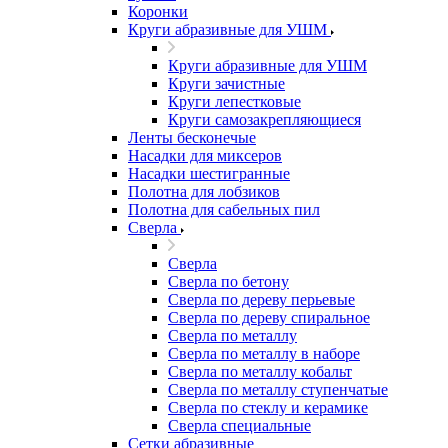
Коронки
Круги абразивные для УШМ
Круги абразивные для УШМ
Круги зачистные
Круги лепестковые
Круги самозакрепляющиеся
Ленты бесконечые
Насадки для миксеров
Насадки шестигранные
Полотна для лобзиков
Полотна для сабельных пил
Сверла
Сверла
Сверла по бетону
Сверла по дереву перьевые
Сверла по дереву спиральное
Сверла по металлу
Сверла по металлу в наборе
Сверла по металлу кобальт
Сверла по металлу ступенчатые
Сверла по стеклу и керамике
Сверла специальные
Сетки абразивные