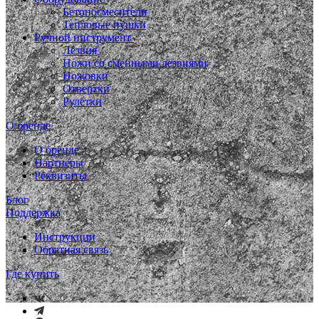
Бетоносмесители
Тепловые пушки
Ручной инструмент
Лезвия
Ножи со сменными лезвиями
Ножовки
Отвертки
Рулетки
О бренде
О бренде
Партнеры
Реквизиты
Блог
Поддержка
Инструкции
Обратная связь
Где купить