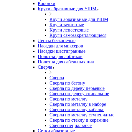
Коронки
Круги абразивные для УШМ
Круги абразивные для УШМ
Круги зачистные
Круги лепестковые
Круги самозакрепляющиеся
Ленты бесконечые
Насадки для миксеров
Насадки шестигранные
Полотна для лобзиков
Полотна для сабельных пил
Сверла
Сверла
Сверла по бетону
Сверла по дереву перьевые
Сверла по дереву спиральное
Сверла по металлу
Сверла по металлу в наборе
Сверла по металлу кобальт
Сверла по металлу ступенчатые
Сверла по стеклу и керамике
Сверла специальные
Сетки абразивные