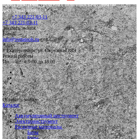
Бренд электроинструмента с отличным качеством по
доступной цене!
+7 343 221-03-11
+7 343 221-03-11
Заказать звонок
E-mail
info@vertatools.ru
Адрес
г. Екатеринбург, ул. Окружная 88Э
Режим работы
Пн. – Пт.: с 9:00 до 18:00
Оставить заявку
Каталог
Аккумуляторный инструмент
Электроинструмент
Расходные материалы
Биты
Буры