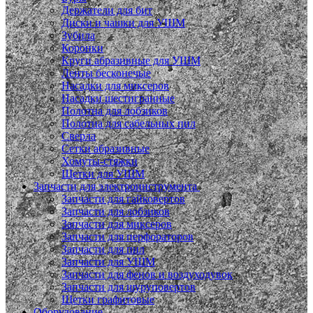
Держатели для бит
Диски и чашки для УШМ
Зубила
Коронки
Круги абразивные для УШМ
Ленты бесконечые
Насадки для миксеров
Насадки шестигранные
Полотна для лобзиков
Полотна для сабельных пил
Сверла
Сетки абразивные
Хомуты-стяжки
Щетки для УШМ
Запчасти для электроинструмента
Запчасти для гайковертов
Запчасти для лобзиков
Запчасти для миксеров
Запчасти для перфораторов
Запчасти для пил
Запчасти для УШМ
Запчасти для фенов и воздуходувок
Запчасти для шуруповертов
Щетки графитовые
Оборудование