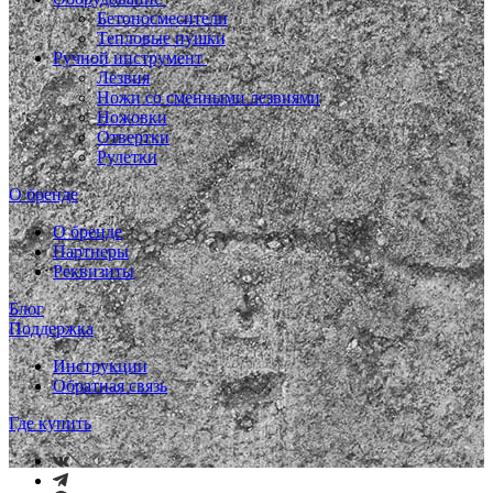
Бетоносмесители
Тепловые пушки
Ручной инструмент
Лезвия
Ножи со сменными лезвиями
Ножовки
Отвертки
Рулетки
О бренде
О бренде
Партнеры
Реквизиты
Блог
Поддержка
Инструкции
Обратная связь
Где купить