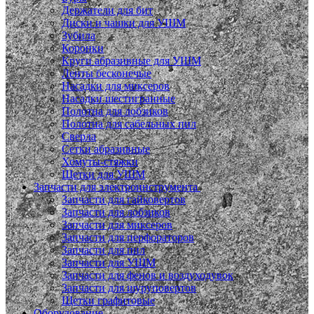
Держатели для бит
Диски и чашки для УШМ
Зубила
Коронки
Круги абразивные для УШМ
Ленты бесконечые
Насадки для миксеров
Насадки шестигранные
Полотна для лобзиков
Полотна для сабельных пил
Сверла
Сетки абразивные
Хомуты-стяжки
Щетки для УШМ
Запчасти для электроинструмента
Запчасти для гайковертов
Запчасти для лобзиков
Запчасти для миксеров
Запчасти для перфораторов
Запчасти для пил
Запчасти для УШМ
Запчасти для фенов и воздуходувок
Запчасти для шуруповертов
Щетки графитовые
Оборудование