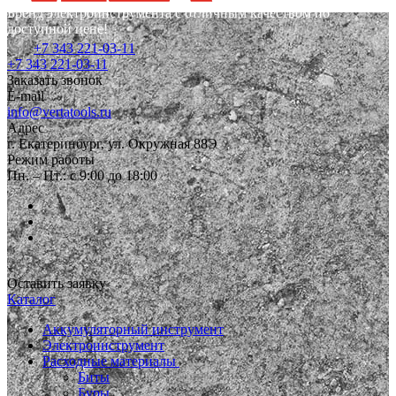
Бренд электроинструмента с отличным качеством по
доступной цене!
+7 343 221-03-11
+7 343 221-03-11
Заказать звонок
E-mail
info@vertatools.ru
Адрес
г. Екатеринбург, ул. Окружная 88Э
Режим работы
Пн. – Пт.: с 9:00 до 18:00
Оставить заявку
Каталог
Аккумуляторный инструмент
Электроинструмент
Расходные материалы
Биты
Буры