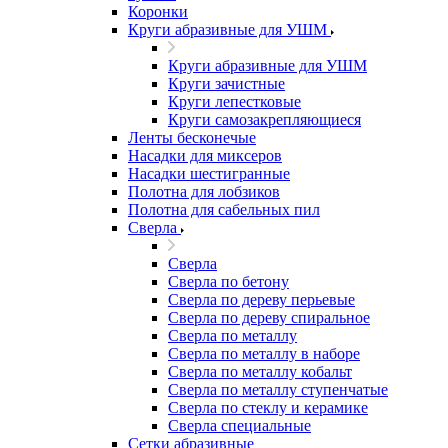
Коронки
Круги абразивные для УШМ
Круги абразивные для УШМ
Круги зачистные
Круги лепестковые
Круги самозакрепляющиеся
Ленты бесконечые
Насадки для миксеров
Насадки шестигранные
Полотна для лобзиков
Полотна для сабельных пил
Сверла
Сверла
Сверла по бетону
Сверла по дереву перьевые
Сверла по дереву спиральное
Сверла по металлу
Сверла по металлу в наборе
Сверла по металлу кобальт
Сверла по металлу ступенчатые
Сверла по стеклу и керамике
Сверла специальные
Сетки абразивные