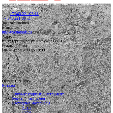
Бренд электроинструмента с отличным качеством по
доступной цене!
+7 343 221-03-11
+7 343 221-03-11
Заказать звонок
E-mail
info@vertatools.ru
Адрес
г. Екатеринбург, ул. Окружная 88Э
Режим работы
Пн. – Пт.: с 9:00 до 18:00
Оставить заявку
Каталог
Аккумуляторный инструмент
Электроинструмент
Расходные материалы
Биты
Буры