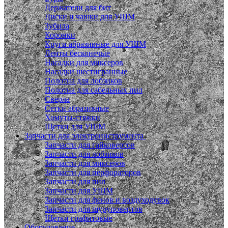
Держатели для бит
Диски и чашки для УШМ
Зубила
Коронки
Круги абразивные для УШМ
Ленты бесконечые
Насадки для миксеров
Насадки шестигранные
Полотна для лобзиков
Полотна для сабельных пил
Сверла
Сетки абразивные
Хомуты-стяжки
Щетки для УШМ
Запчасти для электроинструмента
Запчасти для гайковертов
Запчасти для лобзиков
Запчасти для миксеров
Запчасти для перфораторов
Запчасти для пил
Запчасти для УШМ
Запчасти для фенов и воздуходувок
Запчасти для шуруповертов
Щетки графитовые
Оборудование