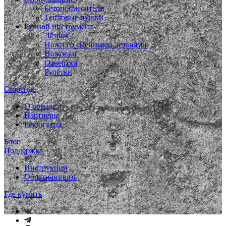
Бетоносмесители
Тепловые пушки
Ручной инструмент
Лезвия
Ножи со сменными лезвиями
Ножовки
Отвертки
Рулетки
О бренде
О бренде
Партнеры
Реквизиты
Блог
Поддержка
Инструкции
Обратная связь
Где купить