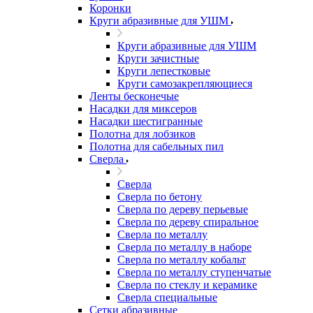
Коронки
Круги абразивные для УШМ
Круги абразивные для УШМ
Круги зачистные
Круги лепестковые
Круги самозакрепляющиеся
Ленты бесконечые
Насадки для миксеров
Насадки шестигранные
Полотна для лобзиков
Полотна для сабельных пил
Сверла
Сверла
Сверла по бетону
Сверла по дереву перьевые
Сверла по дереву спиральное
Сверла по металлу
Сверла по металлу в наборе
Сверла по металлу кобальт
Сверла по металлу ступенчатые
Сверла по стеклу и керамике
Сверла специальные
Сетки абразивные