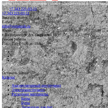
Бренд электроинструмента с отличным качеством по доступной
+7 343 221-03-11
+7 343 221-03-11
Заказать звонок
E-mail
info@vertatools.ru
Адрес
г. Екатеринбург, ул. Окружная 88Э
Режим работы
Пн. – Пт.: с 9:00 до 18:00
Оставить заявку
Каталог
Аккумуляторный инструмент
Электроинструмент
Расходные материалы
Биты
Буры
Держатели для бит