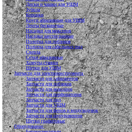
Диски и чашки для УШМ
Зубила
Коронки
Круги абразивные для УШМ
Ленты бесконечые
Насадки для миксеров
Насадки шестигранные
Полотна для лобзиков
Полотна для сабельных пил
Сверла
Сетки абразивные
Хомуты-стяжки
Щетки для УШМ
Запчасти для электроинструмента
Запчасти для гайковертов
Запчасти для лобзиков
Запчасти для миксеров
Запчасти для перфораторов
Запчасти для пил
Запчасти для УШМ
Запчасти для фенов и воздуходувок
Запчасти для шуруповертов
Щетки графитовые
Оборудование
Бетоносмесители