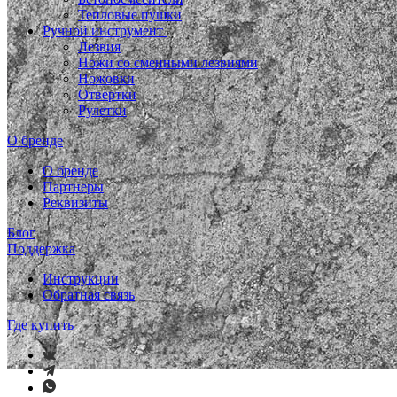
Тепловые пушки
Ручной инструмент
Лезвия
Ножи со сменными лезвиями
Ножовки
Отвертки
Рулетки
О бренде
О бренде
Партнеры
Реквизиты
Блог
Поддержка
Инструкции
Обратная связь
Где купить