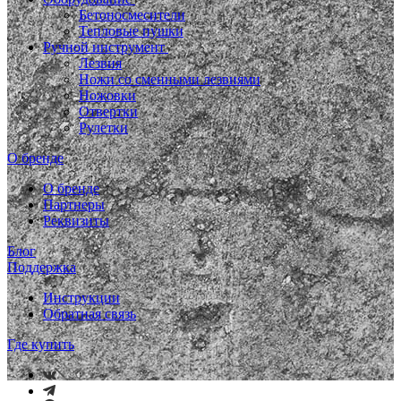
Бетоносмесители
Тепловые пушки
Ручной инструмент
Лезвия
Ножи со сменными лезвиями
Ножовки
Отвертки
Рулетки
О бренде
О бренде
Партнеры
Реквизиты
Блог
Поддержка
Инструкции
Обратная связь
Где купить