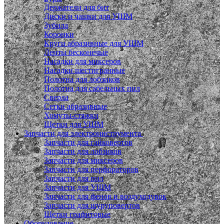
Держатели для бит
Диски и чашки для УШМ
Зубила
Коронки
Круги абразивные для УШМ
Ленты бесконечые
Насадки для миксеров
Насадки шестигранные
Полотна для лобзиков
Полотна для сабельных пил
Сверла
Сетки абразивные
Хомуты-стяжки
Щетки для УШМ
Запчасти для электроинструмента
Запчасти для гайковертов
Запчасти для лобзиков
Запчасти для миксеров
Запчасти для перфораторов
Запчасти для пил
Запчасти для УШМ
Запчасти для фенов и воздуходувок
Запчасти для шуруповертов
Щетки графитовые
Оборудование