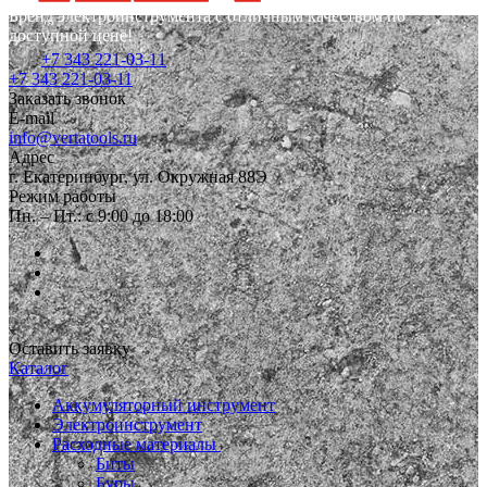
Бренд электроинструмента с отличным качеством по
доступной цене!
+7 343 221-03-11
+7 343 221-03-11
Заказать звонок
E-mail
info@vertatools.ru
Адрес
г. Екатеринбург, ул. Окружная 88Э
Режим работы
Пн. – Пт.: с 9:00 до 18:00
Оставить заявку
Каталог
Аккумуляторный инструмент
Электроинструмент
Расходные материалы
Биты
Буры