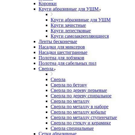
Коронки
Круги абразивные для УШМ
Круги абразивные для УШМ
Круги зачистные
Круги лепестковые
Круги самозакрепляющиеся
Ленты бесконечые
Насадки для миксеров
Насадки шестигранные
Полотна для лобзиков
Полотна для сабельных пил
Сверла
Сверла
Сверла по бетону
Сверла по дереву перьевые
Сверла по дереву спиральное
Сверла по металлу
Сверла по металлу в наборе
Сверла по металлу кобальт
Сверла по металлу ступенчатые
Сверла по стеклу и керамике
Сверла специальные
Сетки абразивные