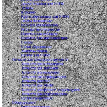
Диски и чашки для УШМ
Зубила
Коронки
Круги абразивные для УШМ
Ленты бесконечые
Насадки для миксеров
Насадки шестигранные
Полотна для лобзиков
Полотна для сабельных пил
Сверла
Сетки абразивные
Хомуты-стяжки
Щетки для УШМ
Запчасти для электроинструмента
Запчасти для гайковертов
Запчасти для лобзиков
Запчасти для миксеров
Запчасти для перфораторов
Запчасти для пил
Запчасти для УШМ
Запчасти для фенов и воздуходувок
Запчасти для шуруповертов
Щетки графитовые
Оборудование
Бетоносмесители