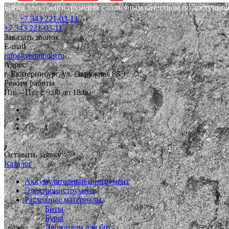
Бренд электроинструмента с отличным качеством по доступной
+7 343 221-03-11
+7 343 221-03-11
Заказать звонок
E-mail
info@vertatools.ru
Адрес
г. Екатеринбург, ул. Окружная 88Э
Режим работы
Пн. – Пт.: с 9:00 до 18:00
Оставить заявку
Каталог
Аккумуляторный инструмент
Электроинструмент
Расходные материалы
Биты
Буры
Держатели для бит