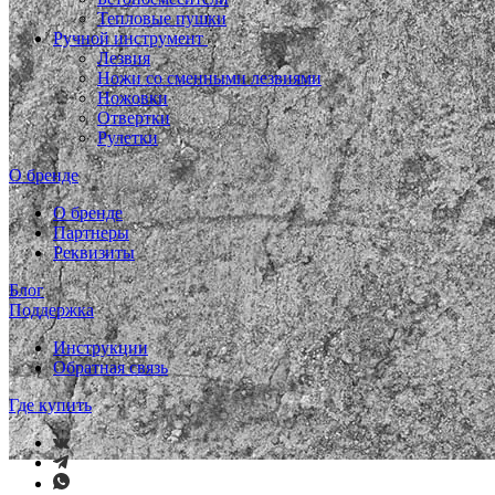
Тепловые пушки
Ручной инструмент
Лезвия
Ножи со сменными лезвиями
Ножовки
Отвертки
Рулетки
О бренде
О бренде
Партнеры
Реквизиты
Блог
Поддержка
Инструкции
Обратная связь
Где купить