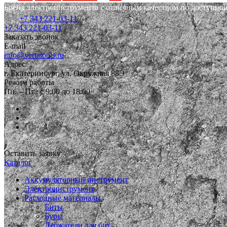
Бренд электроинструмента с отличным качеством по доступной
+7 343 221-03-11
+7 343 221-03-11
Заказать звонок
E-mail
info@vertatools.ru
Адрес
г. Екатеринбург, ул. Окружная 88Э
Режим работы
Пн. – Пт.: с 9:00 до 18:00
Оставить заявку
Каталог
Аккумуляторный инструмент
Электроинструмент
Расходные материалы
Биты
Буры
Держатели для бит