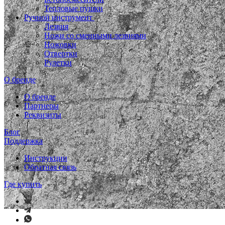
Тепловые пушки
Ручной инструмент
Лезвия
Ножи со сменными лезвиями
Ножовки
Отвертки
Рулетки
О бренде
О бренде
Партнеры
Реквизиты
Блог
Поддержка
Инструкции
Обратная связь
Где купить