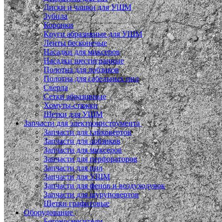
Диски и чашки для УШМ
Зубила
Коронки
Круги абразивные для УШМ
Ленты бесконечые
Насадки для миксеров
Насадки шестигранные
Полотна для лобзиков
Полотна для сабельных пил
Сверла
Сетки абразивные
Хомуты-стяжки
Щетки для УШМ
Запчасти для электроинструмента
Запчасти для гайковертов
Запчасти для лобзиков
Запчасти для миксеров
Запчасти для перфораторов
Запчасти для пил
Запчасти для УШМ
Запчасти для фенов и воздуходувок
Запчасти для шуруповертов
Щетки графитовые
Оборудование
Бетоносмесители