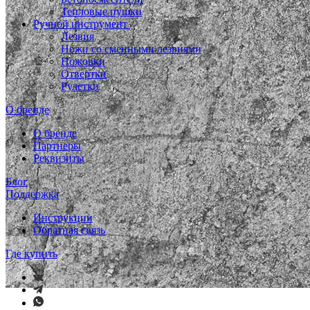
Тепловые пушки
Ручной инструмент
Лезвия
Ножи со сменными лезвиями
Ножовки
Отвертки
Рулетки
О бренде
О бренде
Партнеры
Реквизиты
Блог
Поддержка
Инструкции
Обратная связь
Где купить