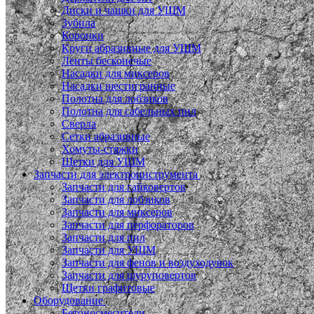
Диски и чашки для УШМ
Зубила
Коронки
Круги абразивные для УШМ
Ленты бесконечые
Насадки для миксеров
Насадки шестигранные
Полотна для лобзиков
Полотна для сабельных пил
Сверла
Сетки абразивные
Хомуты-стяжки
Щетки для УШМ
Запчасти для электроинструмента
Запчасти для гайковертов
Запчасти для лобзиков
Запчасти для миксеров
Запчасти для перфораторов
Запчасти для пил
Запчасти для УШМ
Запчасти для фенов и воздуходувок
Запчасти для шуруповертов
Щетки графитовые
Оборудование
Бетоносмесители