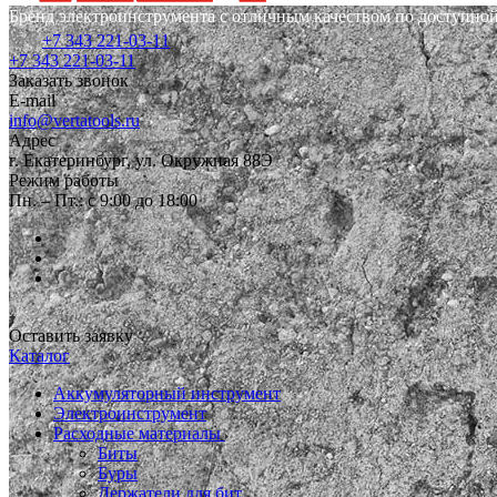
Бренд электроинструмента с отличным качеством по доступной
+7 343 221-03-11
+7 343 221-03-11
Заказать звонок
E-mail
info@vertatools.ru
Адрес
г. Екатеринбург, ул. Окружная 88Э
Режим работы
Пн. – Пт.: с 9:00 до 18:00
Оставить заявку
Каталог
Аккумуляторный инструмент
Электроинструмент
Расходные материалы
Биты
Буры
Держатели для бит