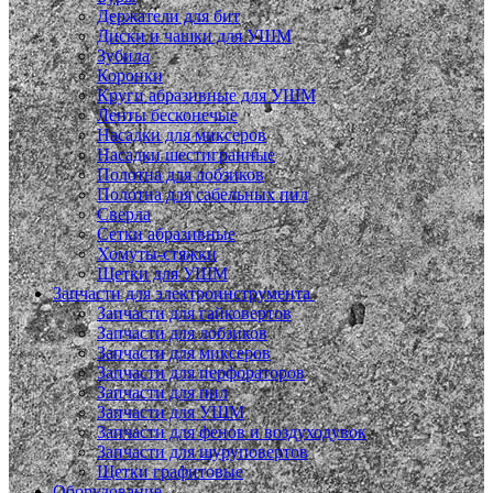
Держатели для бит
Диски и чашки для УШМ
Зубила
Коронки
Круги абразивные для УШМ
Ленты бесконечые
Насадки для миксеров
Насадки шестигранные
Полотна для лобзиков
Полотна для сабельных пил
Сверла
Сетки абразивные
Хомуты-стяжки
Щетки для УШМ
Запчасти для электроинструмента
Запчасти для гайковертов
Запчасти для лобзиков
Запчасти для миксеров
Запчасти для перфораторов
Запчасти для пил
Запчасти для УШМ
Запчасти для фенов и воздуходувок
Запчасти для шуруповертов
Щетки графитовые
Оборудование