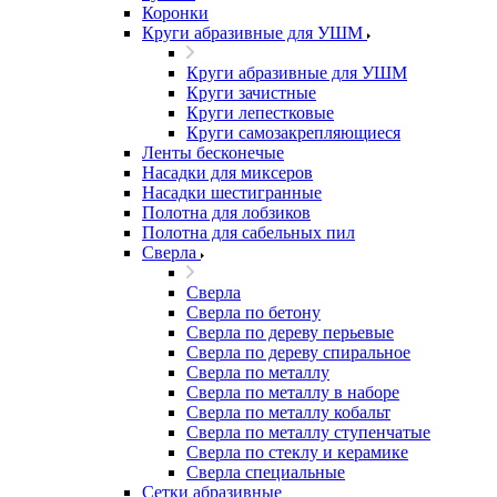
Коронки
Круги абразивные для УШМ
Круги абразивные для УШМ
Круги зачистные
Круги лепестковые
Круги самозакрепляющиеся
Ленты бесконечые
Насадки для миксеров
Насадки шестигранные
Полотна для лобзиков
Полотна для сабельных пил
Сверла
Сверла
Сверла по бетону
Сверла по дереву перьевые
Сверла по дереву спиральное
Сверла по металлу
Сверла по металлу в наборе
Сверла по металлу кобальт
Сверла по металлу ступенчатые
Сверла по стеклу и керамике
Сверла специальные
Сетки абразивные