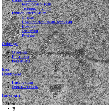
Бетоносмесители
Тепловые пушки
Ручной инструмент
Лезвия
Ножи со сменными лезвиями
Ножовки
Отвертки
Рулетки
О бренде
О бренде
Партнеры
Реквизиты
Блог
Поддержка
Инструкции
Обратная связь
Где купить