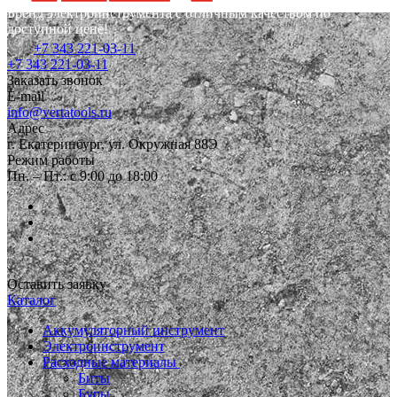
Бренд электроинструмента с отличным качеством по
доступной цене!
+7 343 221-03-11
+7 343 221-03-11
Заказать звонок
E-mail
info@vertatools.ru
Адрес
г. Екатеринбург, ул. Окружная 88Э
Режим работы
Пн. – Пт.: с 9:00 до 18:00
Оставить заявку
Каталог
Аккумуляторный инструмент
Электроинструмент
Расходные материалы
Биты
Буры