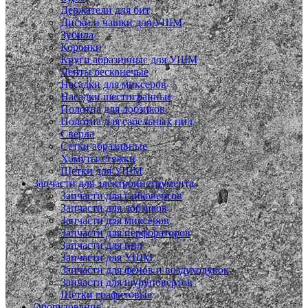
Держатели для бит
Диски и чашки для УШМ
Зубила
Коронки
Круги абразивные для УШМ
Ленты бесконечые
Насадки для миксеров
Насадки шестигранные
Полотна для лобзиков
Полотна для сабельных пил
Сверла
Сетки абразивные
Хомуты-стяжки
Щетки для УШМ
Запчасти для электроинструмента
Запчасти для гайковертов
Запчасти для лобзиков
Запчасти для миксеров
Запчасти для перфораторов
Запчасти для пил
Запчасти для УШМ
Запчасти для фенов и воздуходувок
Запчасти для шуруповертов
Щетки графитовые
Оборудование