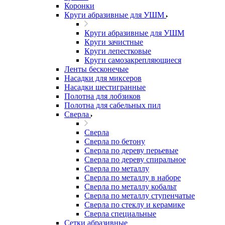
Коронки
Круги абразивные для УШМ
Круги абразивные для УШМ
Круги зачистные
Круги лепестковые
Круги самозакрепляющиеся
Ленты бесконечые
Насадки для миксеров
Насадки шестигранные
Полотна для лобзиков
Полотна для сабельных пил
Сверла
Сверла
Сверла по бетону
Сверла по дереву перьевые
Сверла по дереву спиральное
Сверла по металлу
Сверла по металлу в наборе
Сверла по металлу кобальт
Сверла по металлу ступенчатые
Сверла по стеклу и керамике
Сверла специальные
Сетки абразивные