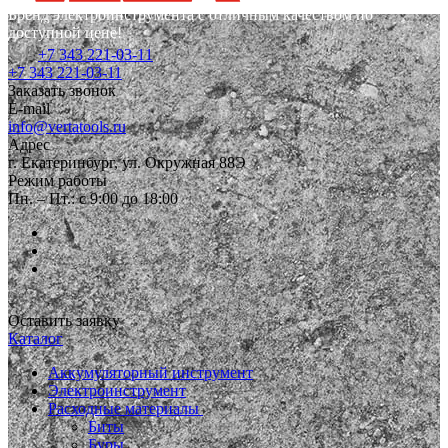
Бренд электроинструмента с отличным качеством по
доступной цене!
+7 343 221-03-11
+7 343 221-03-11
Заказать звонок
E-mail
info@vertatools.ru
Адрес
г. Екатеринбург, ул. Окружная 88Э
Режим работы
Пн. – Пт.: с 9:00 до 18:00
Оставить заявку
Каталог
Аккумуляторный инструмент
Электроинструмент
Расходные материалы
Биты
Буры