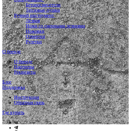
Бетоносмесители
Тепловые пушки
Ручной инструмент
Лезвия
Ножи со сменными лезвиями
Ножовки
Отвертки
Рулетки
О бренде
О бренде
Партнеры
Реквизиты
Блог
Поддержка
Инструкции
Обратная связь
Где купить