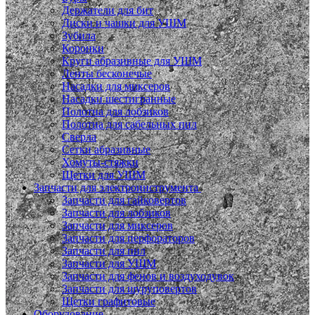
Держатели для бит
Диски и чашки для УШМ
Зубила
Коронки
Круги абразивные для УШМ
Ленты бесконечые
Насадки для миксеров
Насадки шестигранные
Полотна для лобзиков
Полотна для сабельных пил
Сверла
Сетки абразивные
Хомуты-стяжки
Щетки для УШМ
Запчасти для электроинструмента
Запчасти для гайковертов
Запчасти для лобзиков
Запчасти для миксеров
Запчасти для перфораторов
Запчасти для пил
Запчасти для УШМ
Запчасти для фенов и воздуходувок
Запчасти для шуруповертов
Щетки графитовые
Оборудование