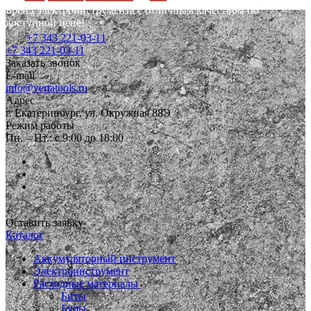
Бренд электроинструмента с отличным качеством по
доступной цене!
+7 343 221-03-11
+7 343 221-03-11
Заказать звонок
E-mail
info@vertatools.ru
Адрес
г. Екатеринбург, ул. Окружная 88Э
Режим работы
Пн. – Пт.: с 9:00 до 18:00
Оставить заявку
Каталог
Аккумуляторный инструмент
Электроинструмент
Расходные материалы
Биты
Буры