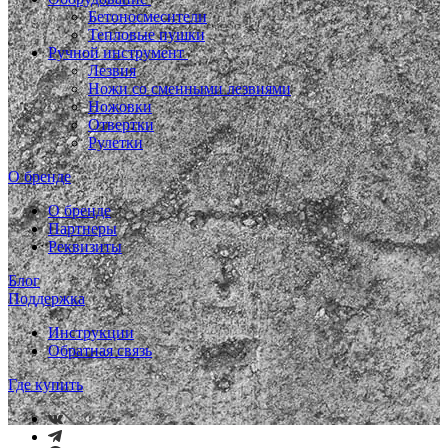
Бетоносмесители
Тепловые пушки
Ручной инструмент
Лезвия
Ножи со сменными лезвиями
Ножовки
Отвертки
Рулетки
О бренде
О бренде
Партнеры
Реквизиты
Блог
Поддержка
Инструкции
Обратная связь
Где купить