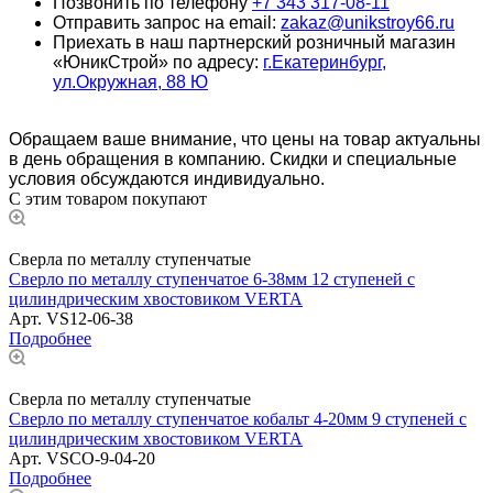
Позвонить по телефону
+7 343 317-08-11
Отправить запрос на email:
zakaz@unikstroy66.ru
Приехать в наш партнерский розничный магазин
«ЮникСтрой» по адресу:
г.Екатеринбург,
ул.Окружная, 88 Ю
Обращаем ваше внимание, что цены на товар актуальны
в день обращения в компанию. Скидки и специальные
условия обсуждаются индивидуально.
С этим товаром покупают
Сверла по металлу ступенчатые
Сверло по металлу ступенчатое 6-38мм 12 ступеней с
цилиндрическим хвостовиком VERTA
Арт.
VS12-06-38
Подробнее
Сверла по металлу ступенчатые
Сверло по металлу ступенчатое кобальт 4-20мм 9 ступеней с
цилиндрическим хвостовиком VERTA
Арт.
VSCO-9-04-20
Подробнее