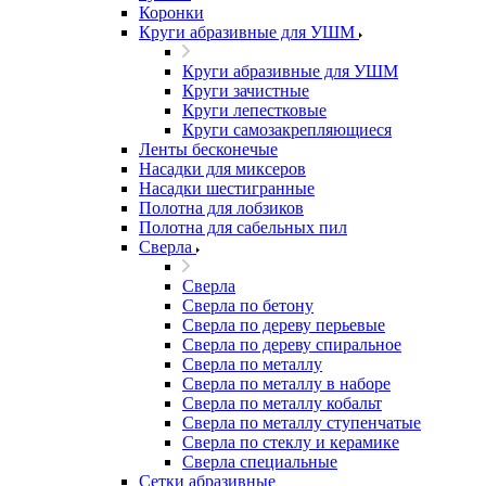
Коронки
Круги абразивные для УШМ
Круги абразивные для УШМ
Круги зачистные
Круги лепестковые
Круги самозакрепляющиеся
Ленты бесконечые
Насадки для миксеров
Насадки шестигранные
Полотна для лобзиков
Полотна для сабельных пил
Сверла
Сверла
Сверла по бетону
Сверла по дереву перьевые
Сверла по дереву спиральное
Сверла по металлу
Сверла по металлу в наборе
Сверла по металлу кобальт
Сверла по металлу ступенчатые
Сверла по стеклу и керамике
Сверла специальные
Сетки абразивные