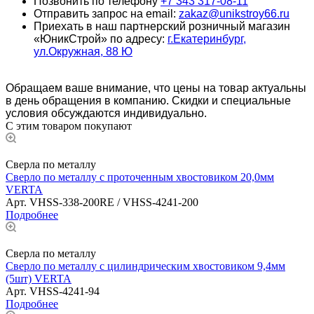
Позвонить по телефону
+7 343 317-08-11
Отправить запрос на email:
zakaz@unikstroy66.ru
Приехать в наш партнерский розничный магазин
«ЮникСтрой» по адресу:
г.Екатеринбург,
ул.Окружная, 88 Ю
Обращаем ваше внимание, что цены на товар актуальны
в день обращения в компанию. Скидки и специальные
условия обсуждаются индивидуально.
С этим товаром покупают
Сверла по металлу
Сверло по металлу с проточенным хвостовиком 20,0мм
VERTA
Арт.
VHSS-338-200RE / VHSS-4241-200
Подробнее
Сверла по металлу
Сверло по металлу с цилиндрическим хвостовиком 9,4мм
(5шт) VERTA
Арт.
VHSS-4241-94
Подробнее