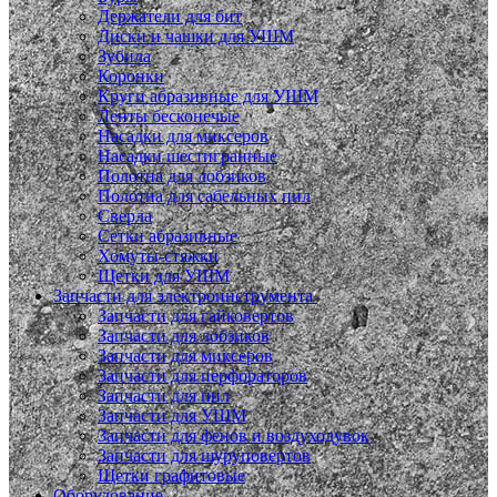
Держатели для бит
Диски и чашки для УШМ
Зубила
Коронки
Круги абразивные для УШМ
Ленты бесконечые
Насадки для миксеров
Насадки шестигранные
Полотна для лобзиков
Полотна для сабельных пил
Сверла
Сетки абразивные
Хомуты-стяжки
Щетки для УШМ
Запчасти для электроинструмента
Запчасти для гайковертов
Запчасти для лобзиков
Запчасти для миксеров
Запчасти для перфораторов
Запчасти для пил
Запчасти для УШМ
Запчасти для фенов и воздуходувок
Запчасти для шуруповертов
Щетки графитовые
Оборудование