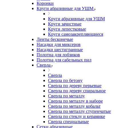
Коронки
Круги абразивные для УШМ
Круги абразивные для УШМ
Круги зачистные
Круги лепестковые
Круги самозакрепляющиеся
Ленты бесконечые
Насадки для миксеров
Насадки шестигранные
Полотна для лобзиков
Полотна для сабельных пил
Сверла
Сверла
Сверла по бетону
Сверла по дереву перьевые
Сверла по дереву спиральное
Сверла по металлу
Сверла по металлу в наборе
Сверла по металлу кобальт
Сверла по металлу ступенчатые
Сверла по стеклу и керамике
Сверла специальные
Сетки абразивные