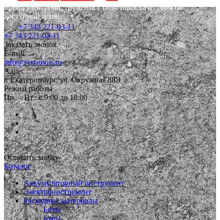
Бренд электроинструмента с отличным качеством по
доступной цене!
+7 343 221-03-11
+7 343 221-03-11
Заказать звонок
E-mail
info@vertatools.ru
Адрес
г. Екатеринбург, ул. Окружная 88Э
Режим работы
Пн. – Пт.: с 9:00 до 18:00
Оставить заявку
Каталог
Аккумуляторный инструмент
Электроинструмент
Расходные материалы
Биты
Буры