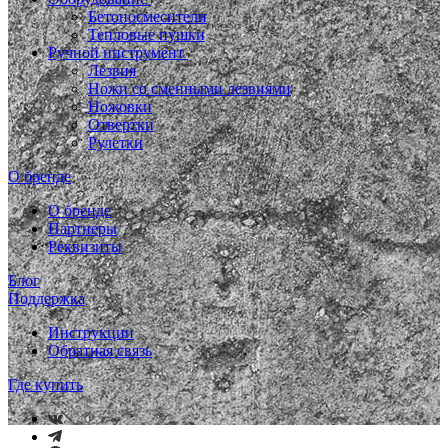
Бетоносмесители
Тепловые пушки
Ручной инструмент
Лезвия
Ножи со сменными лезвиями
Ножовки
Отвертки
Рулетки
О бренде
О бренде
Партнеры
Реквизиты
Блог
Поддержка
Инструкции
Обратная связь
Где купить