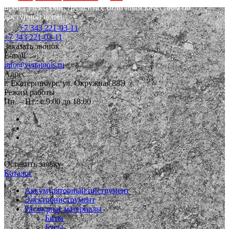
Бренд электроинструмента с отличным качеством по
доступной цене!
+7 343 221-03-11
+7 343 221-03-11
Заказать звонок
E-mail
info@vertatools.ru
Адрес
г. Екатеринбург, ул. Окружная 88Э
Режим работы
Пн. – Пт.: с 9:00 до 18:00
Оставить заявку
Каталог
Аккумуляторный инструмент
Электроинструмент
Расходные материалы
Биты
Буры