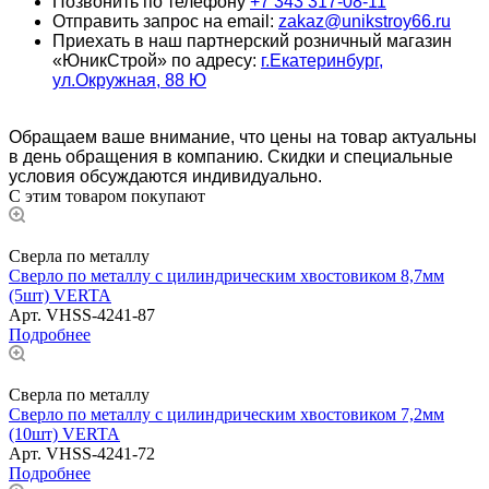
Позвонить по телефону
+7 343 317-08-11
Отправить запрос на email:
zakaz@unikstroy66.ru
Приехать в наш партнерский розничный магазин
«ЮникСтрой» по адресу:
г.Екатеринбург,
ул.Окружная, 88 Ю
Обращаем ваше внимание, что цены на товар актуальны
в день обращения в компанию. Скидки и специальные
условия обсуждаются индивидуально.
С этим товаром покупают
Сверла по металлу
Сверло по металлу с цилиндрическим хвостовиком 8,7мм
(5шт) VERTA
Арт.
VHSS-4241-87
Подробнее
Сверла по металлу
Сверло по металлу с цилиндрическим хвостовиком 7,2мм
(10шт) VERTA
Арт.
VHSS-4241-72
Подробнее