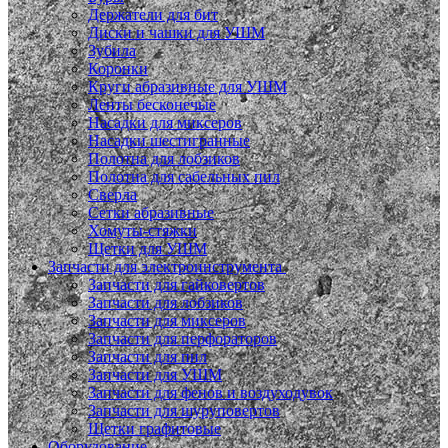
Держатели для бит
Диски и чашки для УШМ
Зубила
Коронки
Круги абразивные для УШМ
Ленты бесконечые
Насадки для миксеров
Насадки шестигранные
Полотна для лобзиков
Полотна для сабельных пил
Сверла
Сетки абразивные
Хомуты-стяжки
Щетки для УШМ
Запчасти для электроинструмента
Запчасти для гайковертов
Запчасти для лобзиков
Запчасти для миксеров
Запчасти для перфораторов
Запчасти для пил
Запчасти для УШМ
Запчасти для фенов и воздуходувок
Запчасти для шуруповертов
Щетки графитовые
Оборудование