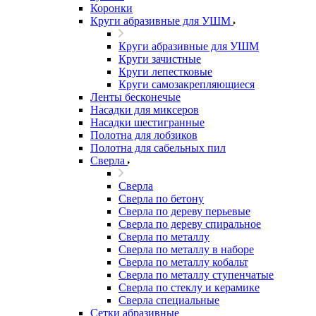
Коронки
Круги абразивные для УШМ
Круги абразивные для УШМ
Круги зачистные
Круги лепестковые
Круги самозакрепляющиеся
Ленты бесконечые
Насадки для миксеров
Насадки шестигранные
Полотна для лобзиков
Полотна для сабельных пил
Сверла
Сверла
Сверла по бетону
Сверла по дереву перьевые
Сверла по дереву спиральное
Сверла по металлу
Сверла по металлу в наборе
Сверла по металлу кобальт
Сверла по металлу ступенчатые
Сверла по стеклу и керамике
Сверла специальные
Сетки абразивные