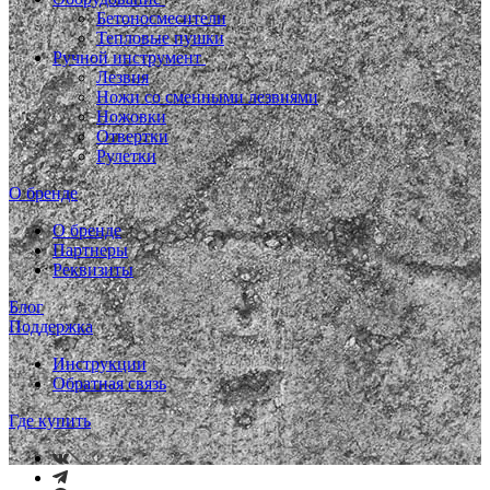
Бетоносмесители
Тепловые пушки
Ручной инструмент
Лезвия
Ножи со сменными лезвиями
Ножовки
Отвертки
Рулетки
О бренде
О бренде
Партнеры
Реквизиты
Блог
Поддержка
Инструкции
Обратная связь
Где купить