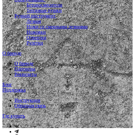
Бетоносмесители
Тепловые пушки
Ручной инструмент
Лезвия
Ножи со сменными лезвиями
Ножовки
Отвертки
Рулетки
О бренде
О бренде
Партнеры
Реквизиты
Блог
Поддержка
Инструкции
Обратная связь
Где купить