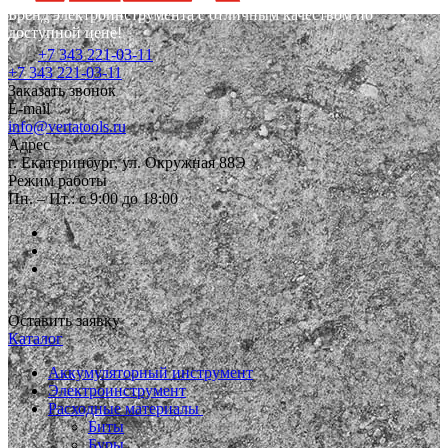
Бренд электроинструмента с отличным качеством по
доступной цене!
+7 343 221-03-11
+7 343 221-03-11
Заказать звонок
E-mail
info@vertatools.ru
Адрес
г. Екатеринбург, ул. Окружная 88Э
Режим работы
Пн. – Пт.: с 9:00 до 18:00
Оставить заявку
Каталог
Аккумуляторный инструмент
Электроинструмент
Расходные материалы
Биты
Буры