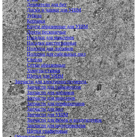
Держатели для бит
Диски и чашки для УШМ
Зубила
Коронки
Круги абразивные для УШМ
Ленты бесконечые
Насадки для миксеров
Насадки шестигранные
Полотна для лобзиков
Полотна для сабельных пил
Сверла
Сетки абразивные
Хомуты-стяжки
Щетки для УШМ
Запчасти для электроинструмента
Запчасти для гайковертов
Запчасти для лобзиков
Запчасти для миксеров
Запчасти для перфораторов
Запчасти для пил
Запчасти для УШМ
Запчасти для фенов и воздуходувок
Запчасти для шуруповертов
Щетки графитовые
Оборудование