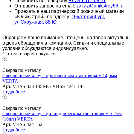
Позвонить по телефону
+7 343 317-08-11
Отправить запрос на email:
zakaz@unikstroy66.ru
Приехать в наш партнерский розничный магазин
«ЮникСтрой» по адресу:
г.Екатеринбург,
ул.Окружная, 88 Ю
Обращаем ваше внимание, что цены на товар актуальны
в день обращения в компанию. Скидки и специальные
условия обсуждаются индивидуально.
С этим товаром покупают
Сверла по металлу
Сверло по металлу с проточенным хвостовиком 14,5мм
VERTA
Арт.
VHSS-338-145RE / VHSS-4241-145
Подробнее
Сверла по металлу
Сверло по металлу с цилиндрическим хвостовиком 5,2мм
(10шт) VERTA
Арт.
VHSS-4241-52
Подробнее