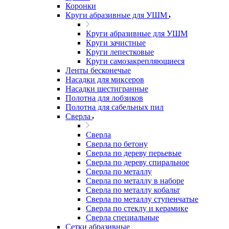
Коронки
Круги абразивные для УШМ
Круги абразивные для УШМ
Круги зачистные
Круги лепестковые
Круги самозакрепляющиеся
Ленты бесконечые
Насадки для миксеров
Насадки шестигранные
Полотна для лобзиков
Полотна для сабельных пил
Сверла
Сверла
Сверла по бетону
Сверла по дереву перьевые
Сверла по дереву спиральное
Сверла по металлу
Сверла по металлу в наборе
Сверла по металлу кобальт
Сверла по металлу ступенчатые
Сверла по стеклу и керамике
Сверла специальные
Сетки абразивные