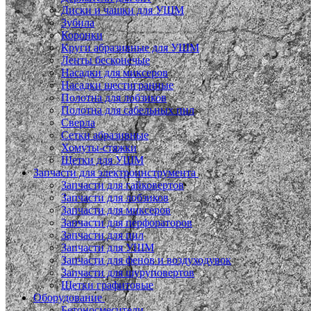
Диски и чашки для УШМ
Зубила
Коронки
Круги абразивные для УШМ
Ленты бесконечые
Насадки для миксеров
Насадки шестигранные
Полотна для лобзиков
Полотна для сабельных пил
Сверла
Сетки абразивные
Хомуты-стяжки
Щетки для УШМ
Запчасти для электроинструмента
Запчасти для гайковертов
Запчасти для лобзиков
Запчасти для миксеров
Запчасти для перфораторов
Запчасти для пил
Запчасти для УШМ
Запчасти для фенов и воздуходувок
Запчасти для шуруповертов
Щетки графитовые
Оборудование
Бетоносмесители