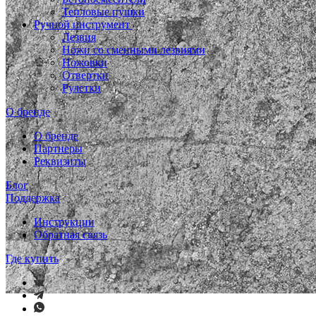
Тепловые пушки
Ручной инструмент
Лезвия
Ножи со сменными лезвиями
Ножовки
Отвертки
Рулетки
О бренде
О бренде
Партнеры
Реквизиты
Блог
Поддержка
Инструкции
Обратная связь
Где купить