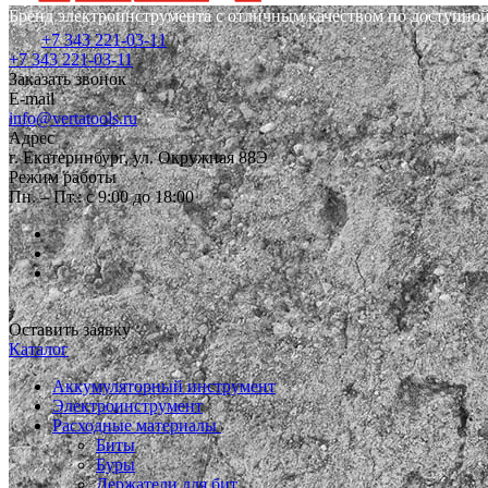
Бренд электроинструмента с отличным качеством по доступной
+7 343 221-03-11
+7 343 221-03-11
Заказать звонок
E-mail
info@vertatools.ru
Адрес
г. Екатеринбург, ул. Окружная 88Э
Режим работы
Пн. – Пт.: с 9:00 до 18:00
Оставить заявку
Каталог
Аккумуляторный инструмент
Электроинструмент
Расходные материалы
Биты
Буры
Держатели для бит