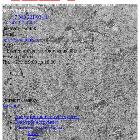
Бренд электроинструмента с отличным качеством по
доступной цене!
+7 343 221-03-11
+7 343 221-03-11
Заказать звонок
E-mail
info@vertatools.ru
Адрес
г. Екатеринбург, ул. Окружная 88Э
Режим работы
Пн. – Пт.: с 9:00 до 18:00
Оставить заявку
Каталог
Аккумуляторный инструмент
Электроинструмент
Расходные материалы
Биты
Буры