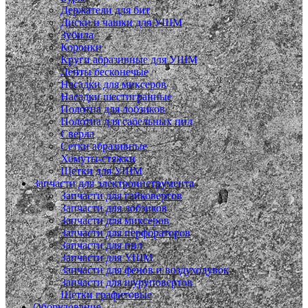
Держатели для бит
Диски и чашки для УШМ
Зубила
Коронки
Круги абразивные для УШМ
Ленты бесконечые
Насадки для миксеров
Насадки шестигранные
Полотна для лобзиков
Полотна для сабельных пил
Сверла
Сетки абразивные
Хомуты-стяжки
Щетки для УШМ
Запчасти для электроинструмента
Запчасти для гайковертов
Запчасти для лобзиков
Запчасти для миксеров
Запчасти для перфораторов
Запчасти для пил
Запчасти для УШМ
Запчасти для фенов и воздуходувок
Запчасти для шуруповертов
Щетки графитовые
Оборудование