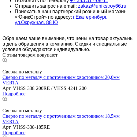
Позвонить по телефону
+7 343 317-08-11
Отправить запрос на email:
zakaz@unikstroy66.ru
Приехать в наш партнерский розничный магазин
«ЮникСтрой» по адресу:
г.Екатеринбург,
ул.Окружная, 88 Ю
Обращаем ваше внимание, что цены на товар актуальны
в день обращения в компанию. Скидки и специальные
условия обсуждаются индивидуально.
С этим товаром покупают
Сверла по металлу
Сверло по металлу с проточенным хвостовиком 20,0мм
VERTA
Арт.
VHSS-338-200RE / VHSS-4241-200
Подробнее
Сверла по металлу
Сверло по металлу с проточенным хвостовиком 18,5мм
VERTA
Арт.
VHSS-338-185RE
Подробнее