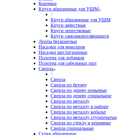
Коронки
Круги абразивные для УШМ
Круги абразивные для УШМ
Круги зачистные
Круги лепестковые
Круги самозакрепляющиеся
Ленты бесконечые
Насадки для миксеров
Насадки шестигранные
Полотна для лобзиков
Полотна для сабельных пил
Сверла
Сверла
Сверла по бетону
Сверла по дереву перьевые
Сверла по дереву спиральное
Сверла по металлу
Сверла по металлу в наборе
Сверла по металлу кобальт
Сверла по металлу ступенчатые
Сверла по стеклу и керамике
Сверла специальные
Сетки абразивные