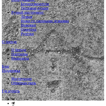
Бетоносмесители
Тепловые пушки
Ручной инструмент
Лезвия
Ножи со сменными лезвиями
Ножовки
Отвертки
Рулетки
О бренде
О бренде
Партнеры
Реквизиты
Блог
Поддержка
Инструкции
Обратная связь
Где купить