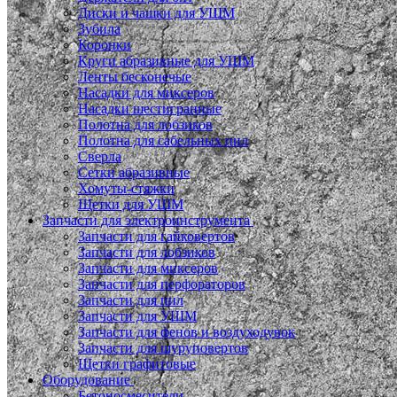
Диски и чашки для УШМ
Зубила
Коронки
Круги абразивные для УШМ
Ленты бесконечые
Насадки для миксеров
Насадки шестигранные
Полотна для лобзиков
Полотна для сабельных пил
Сверла
Сетки абразивные
Хомуты-стяжки
Щетки для УШМ
Запчасти для электроинструмента
Запчасти для гайковертов
Запчасти для лобзиков
Запчасти для миксеров
Запчасти для перфораторов
Запчасти для пил
Запчасти для УШМ
Запчасти для фенов и воздуходувок
Запчасти для шуруповертов
Щетки графитовые
Оборудование
Бетоносмесители