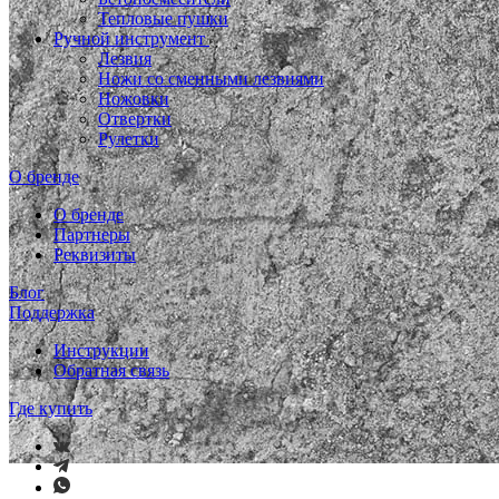
Тепловые пушки
Ручной инструмент
Лезвия
Ножи со сменными лезвиями
Ножовки
Отвертки
Рулетки
О бренде
О бренде
Партнеры
Реквизиты
Блог
Поддержка
Инструкции
Обратная связь
Где купить