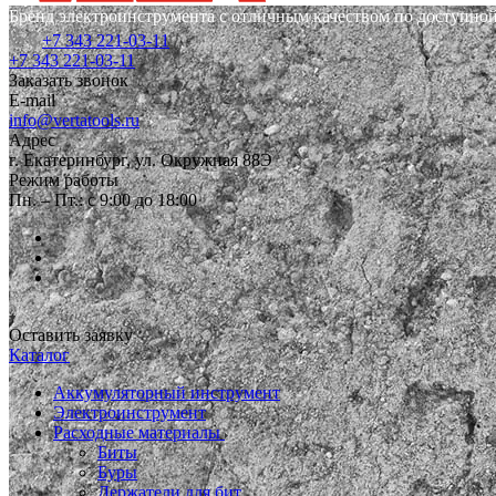
Бренд электроинструмента с отличным качеством по доступной
+7 343 221-03-11
+7 343 221-03-11
Заказать звонок
E-mail
info@vertatools.ru
Адрес
г. Екатеринбург, ул. Окружная 88Э
Режим работы
Пн. – Пт.: с 9:00 до 18:00
Оставить заявку
Каталог
Аккумуляторный инструмент
Электроинструмент
Расходные материалы
Биты
Буры
Держатели для бит