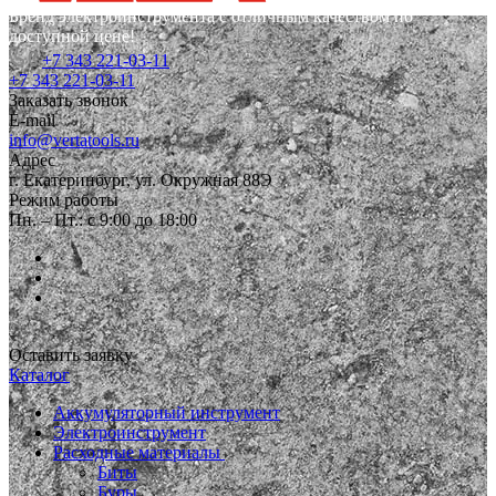
Бренд электроинструмента с отличным качеством по
доступной цене!
+7 343 221-03-11
+7 343 221-03-11
Заказать звонок
E-mail
info@vertatools.ru
Адрес
г. Екатеринбург, ул. Окружная 88Э
Режим работы
Пн. – Пт.: с 9:00 до 18:00
Оставить заявку
Каталог
Аккумуляторный инструмент
Электроинструмент
Расходные материалы
Биты
Буры