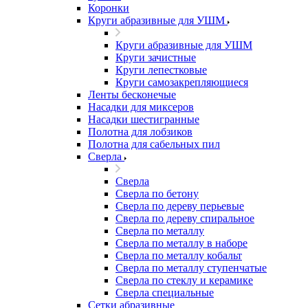
Коронки
Круги абразивные для УШМ
Круги абразивные для УШМ
Круги зачистные
Круги лепестковые
Круги самозакрепляющиеся
Ленты бесконечые
Насадки для миксеров
Насадки шестигранные
Полотна для лобзиков
Полотна для сабельных пил
Сверла
Сверла
Сверла по бетону
Сверла по дереву перьевые
Сверла по дереву спиральное
Сверла по металлу
Сверла по металлу в наборе
Сверла по металлу кобальт
Сверла по металлу ступенчатые
Сверла по стеклу и керамике
Сверла специальные
Сетки абразивные