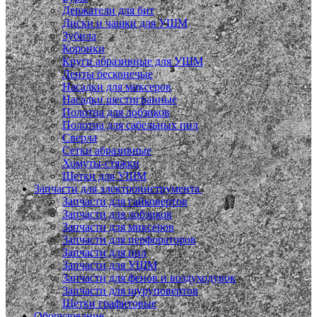
Держатели для бит
Диски и чашки для УШМ
Зубила
Коронки
Круги абразивные для УШМ
Ленты бесконечые
Насадки для миксеров
Насадки шестигранные
Полотна для лобзиков
Полотна для сабельных пил
Сверла
Сетки абразивные
Хомуты-стяжки
Щетки для УШМ
Запчасти для электроинструмента
Запчасти для гайковертов
Запчасти для лобзиков
Запчасти для миксеров
Запчасти для перфораторов
Запчасти для пил
Запчасти для УШМ
Запчасти для фенов и воздуходувок
Запчасти для шуруповертов
Щетки графитовые
Оборудование