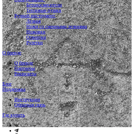
Бетоносмесители
Тепловые пушки
Ручной инструмент
Лезвия
Ножи со сменными лезвиями
Ножовки
Отвертки
Рулетки
О бренде
О бренде
Партнеры
Реквизиты
Блог
Поддержка
Инструкции
Обратная связь
Где купить