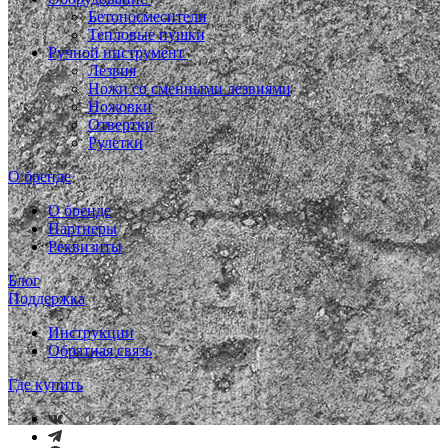
Бетоносмесители
Тепловые пушки
Ручной инструмент
Лезвия
Ножи со сменными лезвиями
Ножовки
Отвертки
Рулетки
О бренде
О бренде
Партнеры
Реквизиты
Блог
Поддержка
Инструкции
Обратная связь
Где купить