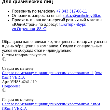
Для физических лиц
Позвонить по телефону
+7 343 317-08-11
Отправить запрос на email:
zakaz@unikstroy66.ru
Приехать в наш партнерский розничный магазин
«ЮникСтрой» по адресу:
г.Екатеринбург,
ул.Окружная, 88 Ю
Обращаем ваше внимание, что цены на товар актуальны
в день обращения в компанию. Скидки и специальные
условия обсуждаются индивидуально.
С этим товаром покупают
Сверла по металлу
Сверло по металлу с цилиндрическим хвостовиком 11,0мм
(5шт) VERTA
Арт.
VHSS-4241-110
Подробнее
Сверла по металлу
Сверло по металлу с цилиндрическим хвостовиком 7,8мм
(10шт) VERTA