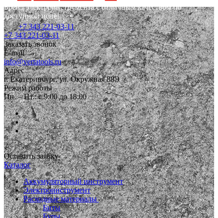
Бренд электроинструмента с отличным качеством по
доступной цене!
+7 343 221-03-11
+7 343 221-03-11
Заказать звонок
E-mail
info@vertatools.ru
Адрес
г. Екатеринбург, ул. Окружная 88Э
Режим работы
Пн. – Пт.: с 9:00 до 18:00
Оставить заявку
Каталог
Аккумуляторный инструмент
Электроинструмент
Расходные материалы
Биты
Буры