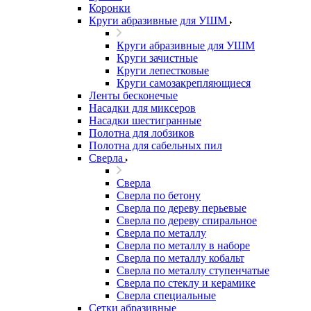
Коронки
Круги абразивные для УШМ
Круги абразивные для УШМ
Круги зачистные
Круги лепестковые
Круги самозакрепляющиеся
Ленты бесконечые
Насадки для миксеров
Насадки шестигранные
Полотна для лобзиков
Полотна для сабельных пил
Сверла
Сверла
Сверла по бетону
Сверла по дереву перьевые
Сверла по дереву спиральное
Сверла по металлу
Сверла по металлу в наборе
Сверла по металлу кобальт
Сверла по металлу ступенчатые
Сверла по стеклу и керамике
Сверла специальные
Сетки абразивные