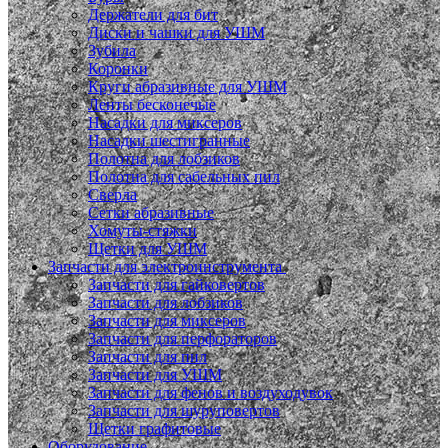
Держатели для бит
Диски и чашки для УШМ
Зубила
Коронки
Круги абразивные для УШМ
Ленты бесконечые
Насадки для миксеров
Насадки шестигранные
Полотна для лобзиков
Полотна для сабельных пил
Сверла
Сетки абразивные
Хомуты-стяжки
Щетки для УШМ
Запчасти для электроинструмента
Запчасти для гайковертов
Запчасти для лобзиков
Запчасти для миксеров
Запчасти для перфораторов
Запчасти для пил
Запчасти для УШМ
Запчасти для фенов и воздуходувок
Запчасти для шуруповертов
Щетки графитовые
Оборудование