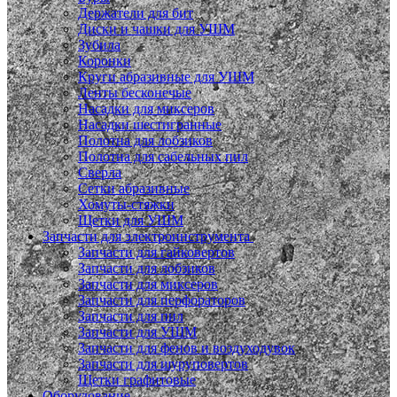
Держатели для бит
Диски и чашки для УШМ
Зубила
Коронки
Круги абразивные для УШМ
Ленты бесконечые
Насадки для миксеров
Насадки шестигранные
Полотна для лобзиков
Полотна для сабельных пил
Сверла
Сетки абразивные
Хомуты-стяжки
Щетки для УШМ
Запчасти для электроинструмента
Запчасти для гайковертов
Запчасти для лобзиков
Запчасти для миксеров
Запчасти для перфораторов
Запчасти для пил
Запчасти для УШМ
Запчасти для фенов и воздуходувок
Запчасти для шуруповертов
Щетки графитовые
Оборудование