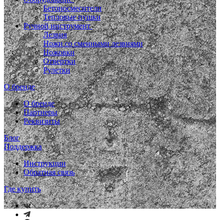
Бетоносмесители
Тепловые пушки
Ручной инструмент
Лезвия
Ножи со сменными лезвиями
Ножовки
Отвертки
Рулетки
О бренде
О бренде
Партнеры
Реквизиты
Блог
Поддержка
Инструкции
Обратная связь
Где купить