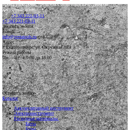
Бренд электроинструмента с отличным качеством по
доступной цене!
+7 343 221-03-11
+7 343 221-03-11
Заказать звонок
E-mail
info@vertatools.ru
Адрес
г. Екатеринбург, ул. Окружная 88Э
Режим работы
Пн. – Пт.: с 9:00 до 18:00
Оставить заявку
Каталог
Аккумуляторный инструмент
Электроинструмент
Расходные материалы
Биты
Буры