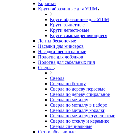
Коронки
Круги абразивные для УШМ
Круги абразивные для УШМ
Круги зачистные
Круги лепестковые
Круги самозакрепляющиеся
Ленты бесконечые
Насадки для миксеров
Насадки шестигранные
Полотна для лобзиков
Полотна для сабельных пил
Сверла
Сверла
Сверла по бетону
Сверла по дереву перьевые
Сверла по дереву спиральное
Сверла по металлу
Сверла по металлу в наборе
Сверла по металлу кобальт
Сверла по металлу ступенчатые
Сверла по стеклу и керамике
Сверла специальные
Сетки абразивные