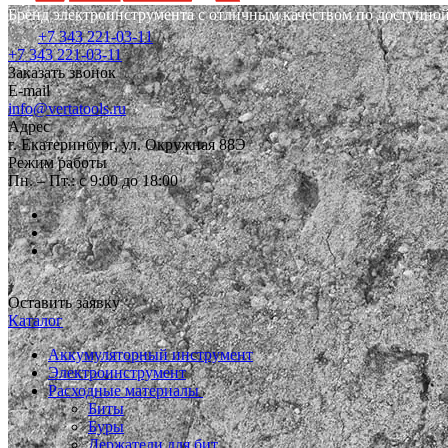
Бренд электроинструмента с отличным качеством по доступной
+7 343 221-03-11
+7 343 221-03-11
Заказать звонок
E-mail
info@vertatools.ru
Адрес
г. Екатеринбург, ул. Окружная 88Э
Режим работы
Пн. – Пт.: с 9:00 до 18:00
Оставить заявку
Каталог
Аккумуляторный инструмент
Электроинструмент
Расходные материалы
Биты
Буры
Держатели для бит