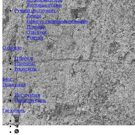
Тепловые пушки
Ручной инструмент
Лезвия
Ножи со сменными лезвиями
Ножовки
Отвертки
Рулетки
О бренде
О бренде
Партнеры
Реквизиты
Блог
Поддержка
Инструкции
Обратная связь
Где купить