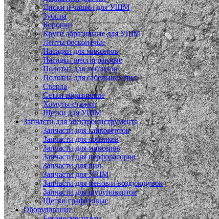
Диски и чашки для УШМ
Зубила
Коронки
Круги абразивные для УШМ
Ленты бесконечые
Насадки для миксеров
Насадки шестигранные
Полотна для лобзиков
Полотна для сабельных пил
Сверла
Сетки абразивные
Хомуты-стяжки
Щетки для УШМ
Запчасти для электроинструмента
Запчасти для гайковертов
Запчасти для лобзиков
Запчасти для миксеров
Запчасти для перфораторов
Запчасти для пил
Запчасти для УШМ
Запчасти для фенов и воздуходувок
Запчасти для шуруповертов
Щетки графитовые
Оборудование
Бетоносмесители