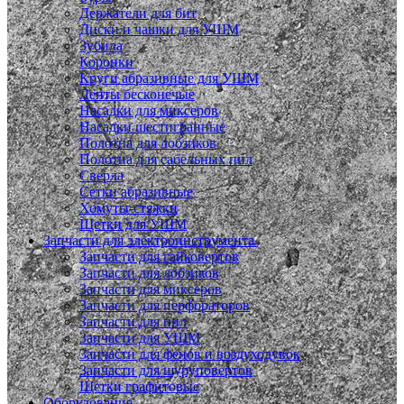
Держатели для бит
Диски и чашки для УШМ
Зубила
Коронки
Круги абразивные для УШМ
Ленты бесконечые
Насадки для миксеров
Насадки шестигранные
Полотна для лобзиков
Полотна для сабельных пил
Сверла
Сетки абразивные
Хомуты-стяжки
Щетки для УШМ
Запчасти для электроинструмента
Запчасти для гайковертов
Запчасти для лобзиков
Запчасти для миксеров
Запчасти для перфораторов
Запчасти для пил
Запчасти для УШМ
Запчасти для фенов и воздуходувок
Запчасти для шуруповертов
Щетки графитовые
Оборудование