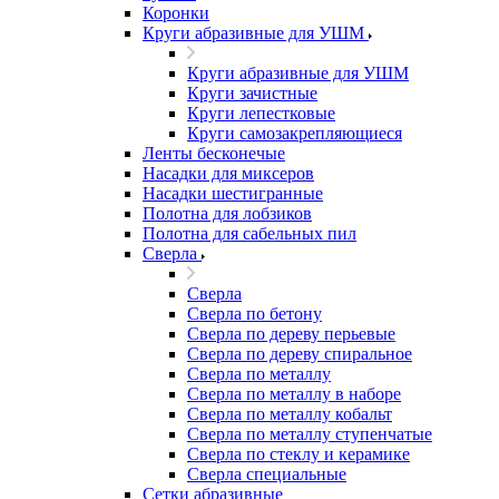
Коронки
Круги абразивные для УШМ
Круги абразивные для УШМ
Круги зачистные
Круги лепестковые
Круги самозакрепляющиеся
Ленты бесконечые
Насадки для миксеров
Насадки шестигранные
Полотна для лобзиков
Полотна для сабельных пил
Сверла
Сверла
Сверла по бетону
Сверла по дереву перьевые
Сверла по дереву спиральное
Сверла по металлу
Сверла по металлу в наборе
Сверла по металлу кобальт
Сверла по металлу ступенчатые
Сверла по стеклу и керамике
Сверла специальные
Сетки абразивные