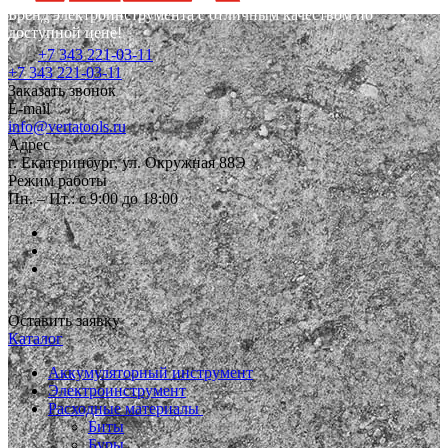
Бренд электроинструмента с отличным качеством по
доступной цене!
+7 343 221-03-11
+7 343 221-03-11
Заказать звонок
E-mail
info@vertatools.ru
Адрес
г. Екатеринбург, ул. Окружная 88Э
Режим работы
Пн. – Пт.: с 9:00 до 18:00
Оставить заявку
Каталог
Аккумуляторный инструмент
Электроинструмент
Расходные материалы
Биты
Буры