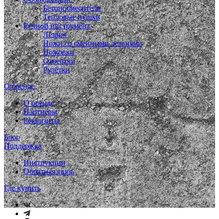
Бетоносмесители
Тепловые пушки
Ручной инструмент
Лезвия
Ножи со сменными лезвиями
Ножовки
Отвертки
Рулетки
О бренде
О бренде
Партнеры
Реквизиты
Блог
Поддержка
Инструкции
Обратная связь
Где купить