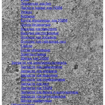
Держатели для бит
Диски и чашки для УШМ
Зубила
Коронки
Круги абразивные для УШМ
Ленты бесконечые
Насадки для миксеров
Насадки шестигранные
Полотна для лобзиков
Полотна для сабельных пил
Сверла
Сетки абразивные
Хомуты-стяжки
Щетки для УШМ
Запчасти для электроинструмента
Запчасти для гайковертов
Запчасти для лобзиков
Запчасти для миксеров
Запчасти для перфораторов
Запчасти для пил
Запчасти для УШМ
Запчасти для фенов и воздуходувок
Запчасти для шуруповертов
Щетки графитовые
Оборудование