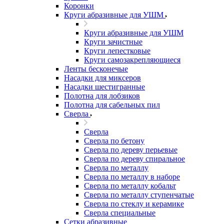
Коронки
Круги абразивные для УШМ
Круги абразивные для УШМ
Круги зачистные
Круги лепестковые
Круги самозакрепляющиеся
Ленты бесконечые
Насадки для миксеров
Насадки шестигранные
Полотна для лобзиков
Полотна для сабельных пил
Сверла
Сверла
Сверла по бетону
Сверла по дереву перьевые
Сверла по дереву спиральное
Сверла по металлу
Сверла по металлу в наборе
Сверла по металлу кобальт
Сверла по металлу ступенчатые
Сверла по стеклу и керамике
Сверла специальные
Сетки абразивные