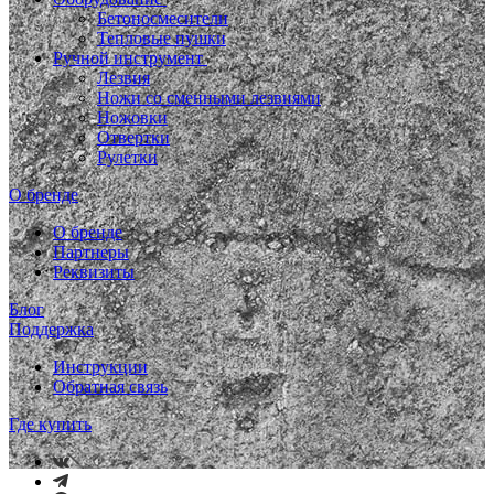
Бетоносмесители
Тепловые пушки
Ручной инструмент
Лезвия
Ножи со сменными лезвиями
Ножовки
Отвертки
Рулетки
О бренде
О бренде
Партнеры
Реквизиты
Блог
Поддержка
Инструкции
Обратная связь
Где купить