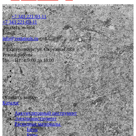
Бренд электроинструмента с отличным качеством по
доступной цене!
+7 343 221-03-11
+7 343 221-03-11
Заказать звонок
E-mail
info@vertatools.ru
Адрес
г. Екатеринбург, ул. Окружная 88Э
Режим работы
Пн. – Пт.: с 9:00 до 18:00
Оставить заявку
Каталог
Аккумуляторный инструмент
Электроинструмент
Расходные материалы
Биты
Буры