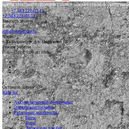
Бренд электроинструмента с отличным качеством по доступной
+7 343 221-03-11
+7 343 221-03-11
Заказать звонок
E-mail
info@vertatools.ru
Адрес
г. Екатеринбург, ул. Окружная 88Э
Режим работы
Пн. – Пт.: с 9:00 до 18:00
Оставить заявку
Каталог
Аккумуляторный инструмент
Электроинструмент
Расходные материалы
Биты
Буры
Держатели для бит