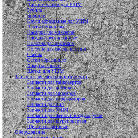
Диски и чашки для УШМ
Зубила
Коронки
Круги абразивные для УШМ
Ленты бесконечые
Насадки для миксеров
Насадки шестигранные
Полотна для лобзиков
Полотна для сабельных пил
Сверла
Сетки абразивные
Хомуты-стяжки
Щетки для УШМ
Запчасти для электроинструмента
Запчасти для гайковертов
Запчасти для лобзиков
Запчасти для миксеров
Запчасти для перфораторов
Запчасти для пил
Запчасти для УШМ
Запчасти для фенов и воздуходувок
Запчасти для шуруповертов
Щетки графитовые
Оборудование
Бетоносмесители