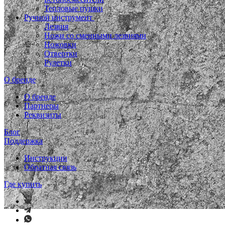
Тепловые пушки
Ручной инструмент
Лезвия
Ножи со сменными лезвиями
Ножовки
Отвертки
Рулетки
О бренде
О бренде
Партнеры
Реквизиты
Блог
Поддержка
Инструкции
Обратная связь
Где купить