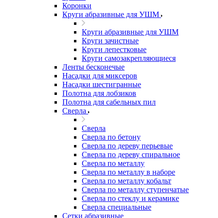
Коронки
Круги абразивные для УШМ
Круги абразивные для УШМ
Круги зачистные
Круги лепестковые
Круги самозакрепляющиеся
Ленты бесконечые
Насадки для миксеров
Насадки шестигранные
Полотна для лобзиков
Полотна для сабельных пил
Сверла
Сверла
Сверла по бетону
Сверла по дереву перьевые
Сверла по дереву спиральное
Сверла по металлу
Сверла по металлу в наборе
Сверла по металлу кобальт
Сверла по металлу ступенчатые
Сверла по стеклу и керамике
Сверла специальные
Сетки абразивные