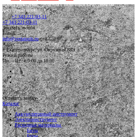
Бренд электроинструмента с отличным качеством по
доступной цене!
+7 343 221-03-11
+7 343 221-03-11
Заказать звонок
E-mail
info@vertatools.ru
Адрес
г. Екатеринбург, ул. Окружная 88Э
Режим работы
Пн. – Пт.: с 9:00 до 18:00
Оставить заявку
Каталог
Аккумуляторный инструмент
Электроинструмент
Расходные материалы
Биты
Буры