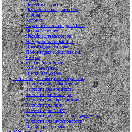
Держатели для бит
Диски и чашки для УШМ
Зубила
Коронки
Круги абразивные для УШМ
Ленты бесконечые
Насадки для миксеров
Насадки шестигранные
Полотна для лобзиков
Полотна для сабельных пил
Сверла
Сетки абразивные
Хомуты-стяжки
Щетки для УШМ
Запчасти для электроинструмента
Запчасти для гайковертов
Запчасти для лобзиков
Запчасти для миксеров
Запчасти для перфораторов
Запчасти для пил
Запчасти для УШМ
Запчасти для фенов и воздуходувок
Запчасти для шуруповертов
Щетки графитовые
Оборудование