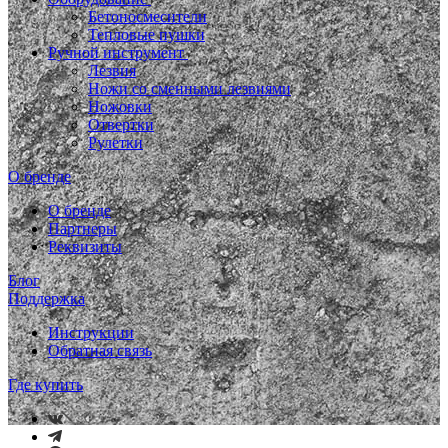
Бетоносмесители
Тепловые пушки
Ручной инструмент
Лезвия
Ножи со сменными лезвиями
Ножовки
Отвертки
Рулетки
О бренде
О бренде
Партнеры
Реквизиты
Блог
Поддержка
Инструкции
Обратная связь
Где купить