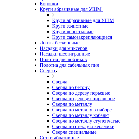
Коронки
Круги абразивные для УШМ
Круги абразивные для УШМ
Круги зачистные
Круги лепестковые
Круги самозакрепляющиеся
Ленты бесконечые
Насадки для миксеров
Насадки шестигранные
Полотна для лобзиков
Полотна для сабельных пил
Сверла
Сверла
Сверла по бетону
Сверла по дереву перьевые
Сверла по дереву спиральное
Сверла по металлу
Сверла по металлу в наборе
Сверла по металлу кобальт
Сверла по металлу ступенчатые
Сверла по стеклу и керамике
Сверла специальные
Сетки абразивные