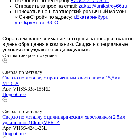
Позвонить по телефону
+7 343 317-08-11
Отправить запрос на email:
zakaz@unikstroy66.ru
Приехать в наш партнерский розничный магазин
«ЮникСтрой» по адресу:
г.Екатеринбург,
ул.Окружная, 88 Ю
Обращаем ваше внимание, что цены на товар актуальны
в день обращения в компанию. Скидки и специальные
условия обсуждаются индивидуально.
С этим товаром покупают
Сверла по металлу
Сверло по металлу с проточенным хвостовиком 15,5мм
VERTA
Арт.
VHSS-338-155RE
Подробнее
Сверла по металлу
Сверло по металлу с цилиндрическим хвостовиком 2,5мм
удлиненное (10шт) VERTA
Арт.
VHSS-4241-25L
Подробнее