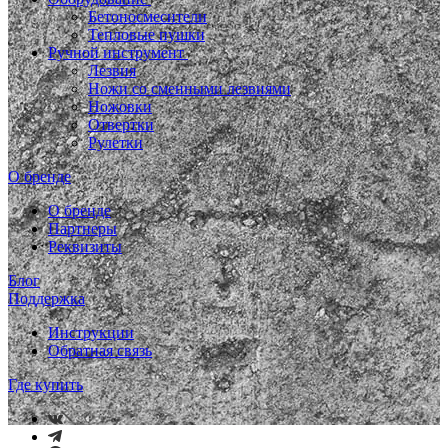
Бетоносмесители
Тепловые пушки
Ручной инструмент
Лезвия
Ножи со сменными лезвиями
Ножовки
Отвертки
Рулетки
О бренде
О бренде
Партнеры
Реквизиты
Блог
Поддержка
Инструкции
Обратная связь
Где купить