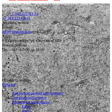
Бренд электроинструмента с отличным качеством по
доступной цене!
+7 343 221-03-11
+7 343 221-03-11
Заказать звонок
E-mail
info@vertatools.ru
Адрес
г. Екатеринбург, ул. Окружная 88Э
Режим работы
Пн. – Пт.: с 9:00 до 18:00
Оставить заявку
Каталог
Аккумуляторный инструмент
Электроинструмент
Расходные материалы
Биты
Буры