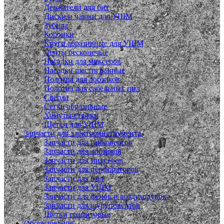
Держатели для бит
Диски и чашки для УШМ
Зубила
Коронки
Круги абразивные для УШМ
Ленты бесконечые
Насадки для миксеров
Насадки шестигранные
Полотна для лобзиков
Полотна для сабельных пил
Сверла
Сетки абразивные
Хомуты-стяжки
Щетки для УШМ
Запчасти для электроинструмента
Запчасти для гайковертов
Запчасти для лобзиков
Запчасти для миксеров
Запчасти для перфораторов
Запчасти для пил
Запчасти для УШМ
Запчасти для фенов и воздуходувок
Запчасти для шуруповертов
Щетки графитовые
Оборудование