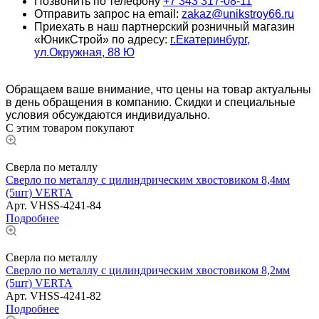
Позвонить по телефону
+7 343 317-08-11
Отправить запрос на email:
zakaz@unikstroy66.ru
Приехать в наш партнерский розничный магазин
«ЮникСтрой» по адресу:
г.Екатеринбург,
ул.Окружная, 88 Ю
Обращаем ваше внимание, что цены на товар актуальны
в день обращения в компанию. Скидки и специальные
условия обсуждаются индивидуально.
С этим товаром покупают
Сверла по металлу
Сверло по металлу с цилиндрическим хвостовиком 8,4мм
(5шт) VERTA
Арт.
VHSS-4241-84
Подробнее
Сверла по металлу
Сверло по металлу с цилиндрическим хвостовиком 8,2мм
(5шт) VERTA
Арт.
VHSS-4241-82
Подробнее