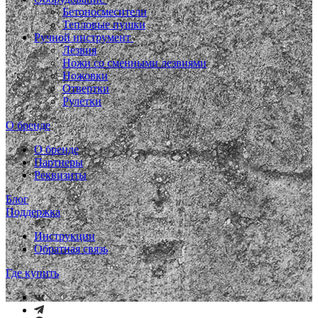
Бетоносмесители
Тепловые пушки
Ручной инструмент
Лезвия
Ножи со сменными лезвиями
Ножовки
Отвертки
Рулетки
О бренде
О бренде
Партнеры
Реквизиты
Блог
Поддержка
Инструкции
Обратная связь
Где купить