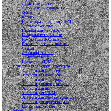
Держатели для бит
Диски и чашки для УШМ
Зубила
Коронки
Круги абразивные для УШМ
Ленты бесконечые
Насадки для миксеров
Насадки шестигранные
Полотна для лобзиков
Полотна для сабельных пил
Сверла
Сетки абразивные
Хомуты-стяжки
Щетки для УШМ
Запчасти для электроинструмента
Запчасти для гайковертов
Запчасти для лобзиков
Запчасти для миксеров
Запчасти для перфораторов
Запчасти для пил
Запчасти для УШМ
Запчасти для фенов и воздуходувок
Запчасти для шуруповертов
Щетки графитовые
Оборудование