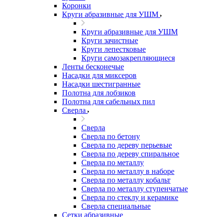
Коронки
Круги абразивные для УШМ
Круги абразивные для УШМ
Круги зачистные
Круги лепестковые
Круги самозакрепляющиеся
Ленты бесконечые
Насадки для миксеров
Насадки шестигранные
Полотна для лобзиков
Полотна для сабельных пил
Сверла
Сверла
Сверла по бетону
Сверла по дереву перьевые
Сверла по дереву спиральное
Сверла по металлу
Сверла по металлу в наборе
Сверла по металлу кобальт
Сверла по металлу ступенчатые
Сверла по стеклу и керамике
Сверла специальные
Сетки абразивные