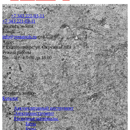
Бренд электроинструмента с отличным качеством по
доступной цене!
+7 343 221-03-11
+7 343 221-03-11
Заказать звонок
E-mail
info@vertatools.ru
Адрес
г. Екатеринбург, ул. Окружная 88Э
Режим работы
Пн. – Пт.: с 9:00 до 18:00
Оставить заявку
Каталог
Аккумуляторный инструмент
Электроинструмент
Расходные материалы
Биты
Буры