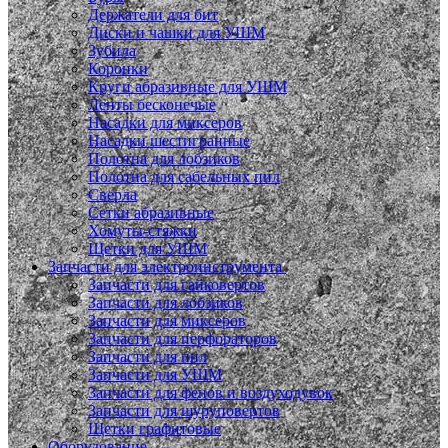
Держатели для бит
Диски и чашки для УШМ
Зубила
Коронки
Круги абразивные для УШМ
Ленты бесконечые
Насадки для миксеров
Насадки шестигранные
Полотна для лобзиков
Полотна для сабельных пил
Сверла
Сетки абразивные
Хомуты-стяжки
Щетки для УШМ
Запчасти для электроинструмента
Запчасти для гайковертов
Запчасти для лобзиков
Запчасти для миксеров
Запчасти для перфораторов
Запчасти для пил
Запчасти для УШМ
Запчасти для фенов и воздуходувок
Запчасти для шуруповертов
Щетки графитовые
Оборудование