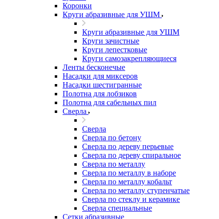
Коронки
Круги абразивные для УШМ
Круги абразивные для УШМ
Круги зачистные
Круги лепестковые
Круги самозакрепляющиеся
Ленты бесконечые
Насадки для миксеров
Насадки шестигранные
Полотна для лобзиков
Полотна для сабельных пил
Сверла
Сверла
Сверла по бетону
Сверла по дереву перьевые
Сверла по дереву спиральное
Сверла по металлу
Сверла по металлу в наборе
Сверла по металлу кобальт
Сверла по металлу ступенчатые
Сверла по стеклу и керамике
Сверла специальные
Сетки абразивные