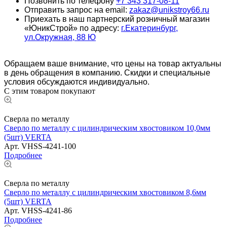
Позвонить по телефону
+7 343 317-08-11
Отправить запрос на email:
zakaz@unikstroy66.ru
Приехать в наш партнерский розничный магазин
«ЮникСтрой» по адресу:
г.Екатеринбург,
ул.Окружная, 88 Ю
Обращаем ваше внимание, что цены на товар актуальны
в день обращения в компанию. Скидки и специальные
условия обсуждаются индивидуально.
С этим товаром покупают
Сверла по металлу
Сверло по металлу с цилиндрическим хвостовиком 10,0мм
(5шт) VERTA
Арт.
VHSS-4241-100
Подробнее
Сверла по металлу
Сверло по металлу с цилиндрическим хвостовиком 8,6мм
(5шт) VERTA
Арт.
VHSS-4241-86
Подробнее