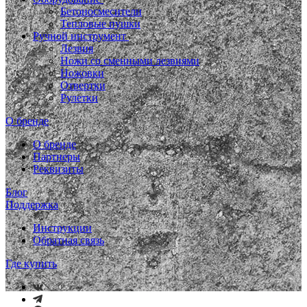
Бетоносмесители
Тепловые пушки
Ручной инструмент
Лезвия
Ножи со сменными лезвиями
Ножовки
Отвертки
Рулетки
О бренде
О бренде
Партнеры
Реквизиты
Блог
Поддержка
Инструкции
Обратная связь
Где купить