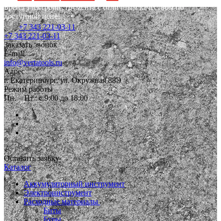
Бренд электроинструмента с отличным качеством по
доступной цене!
+7 343 221-03-11
+7 343 221-03-11
Заказать звонок
E-mail
info@vertatools.ru
Адрес
г. Екатеринбург, ул. Окружная 88Э
Режим работы
Пн. – Пт.: с 9:00 до 18:00
Оставить заявку
Каталог
Аккумуляторный инструмент
Электроинструмент
Расходные материалы
Биты
Буры