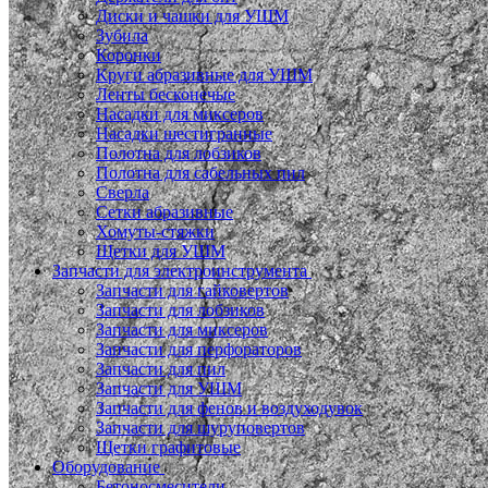
Диски и чашки для УШМ
Зубила
Коронки
Круги абразивные для УШМ
Ленты бесконечые
Насадки для миксеров
Насадки шестигранные
Полотна для лобзиков
Полотна для сабельных пил
Сверла
Сетки абразивные
Хомуты-стяжки
Щетки для УШМ
Запчасти для электроинструмента
Запчасти для гайковертов
Запчасти для лобзиков
Запчасти для миксеров
Запчасти для перфораторов
Запчасти для пил
Запчасти для УШМ
Запчасти для фенов и воздуходувок
Запчасти для шуруповертов
Щетки графитовые
Оборудование
Бетоносмесители