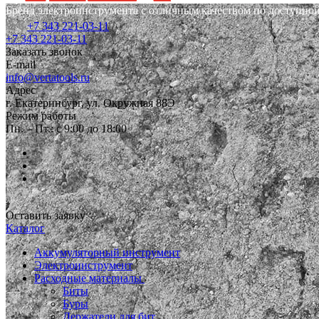
Бренд электроинструмента с отличным качеством по доступной
+7 343 221-03-11
+7 343 221-03-11
Заказать звонок
E-mail
info@vertatools.ru
Адрес
г. Екатеринбург, ул. Окружная 88Э
Режим работы
Пн. – Пт.: с 9:00 до 18:00
Оставить заявку
Каталог
Аккумуляторный инструмент
Электроинструмент
Расходные материалы
Биты
Буры
Держатели для бит