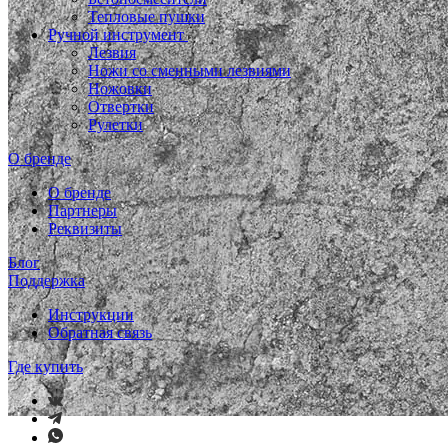
Тепловые пушки
Ручной инструмент
Лезвия
Ножи со сменными лезвиями
Ножовки
Отвертки
Рулетки
О бренде
О бренде
Партнеры
Реквизиты
Блог
Поддержка
Инструкции
Обратная связь
Где купить