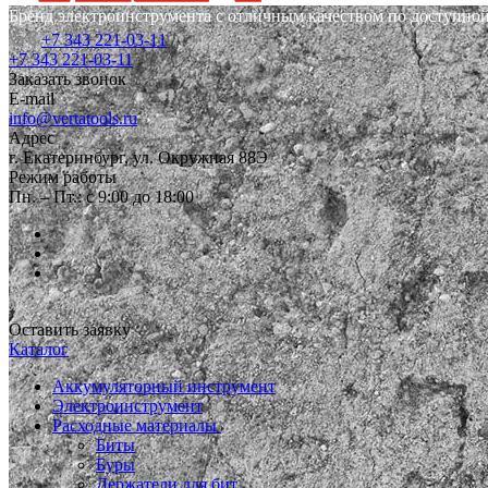
Бренд электроинструмента с отличным качеством по доступной
+7 343 221-03-11
+7 343 221-03-11
Заказать звонок
E-mail
info@vertatools.ru
Адрес
г. Екатеринбург, ул. Окружная 88Э
Режим работы
Пн. – Пт.: с 9:00 до 18:00
Оставить заявку
Каталог
Аккумуляторный инструмент
Электроинструмент
Расходные материалы
Биты
Буры
Держатели для бит