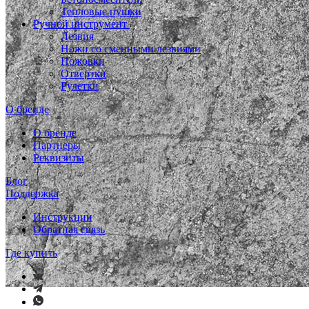
Тепловые пушки
Ручной инструмент
Лезвия
Ножи со сменными лезвиями
Ножовки
Отвертки
Рулетки
О бренде
О бренде
Партнеры
Реквизиты
Блог
Поддержка
Инструкции
Обратная связь
Где купить