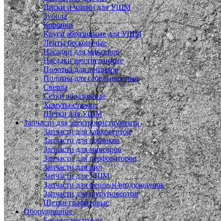
Диски и чашки для УШМ
Зубила
Коронки
Круги абразивные для УШМ
Ленты бесконечые
Насадки для миксеров
Насадки шестигранные
Полотна для лобзиков
Полотна для сабельных пил
Сверла
Сетки абразивные
Хомуты-стяжки
Щетки для УШМ
Запчасти для электроинструмента
Запчасти для гайковертов
Запчасти для лобзиков
Запчасти для миксеров
Запчасти для перфораторов
Запчасти для пил
Запчасти для УШМ
Запчасти для фенов и воздуходувок
Запчасти для шуруповертов
Щетки графитовые
Оборудование
Бетоносмесители