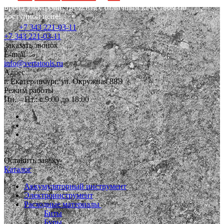
Бренд электроинструмента с отличным качеством по
доступной цене!
+7 343 221-03-11
+7 343 221-03-11
Заказать звонок
E-mail
info@vertatools.ru
Адрес
г. Екатеринбург, ул. Окружная 88Э
Режим работы
Пн. – Пт.: с 9:00 до 18:00
Оставить заявку
Каталог
Аккумуляторный инструмент
Электроинструмент
Расходные материалы
Биты
Буры