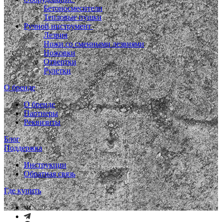
Бетоносмесители
Тепловые пушки
Ручной инструмент
Лезвия
Ножи со сменными лезвиями
Ножовки
Отвертки
Рулетки
О бренде
О бренде
Партнеры
Реквизиты
Блог
Поддержка
Инструкции
Обратная связь
Где купить