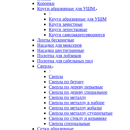
Коронки
Круги абразивные для УШМ
Круги абразивные для УШМ
Круги зачистные
Круги лепестковые
Круги самозакрепляющиеся
Ленты бесконечые
Насадки для миксеров
Насадки шестигранные
Полотна для лобзиков
Полотна для сабельных пил
Сверла
Сверла
Сверла по бетону
Сверла по дереву перьевые
Сверла по дереву спиральное
Сверла по металлу
Сверла по металлу в наборе
Сверла по металлу кобальт
Сверла по металлу ступенчатые
Сверла по стеклу и керамике
Сверла специальные
Сетки абразивные