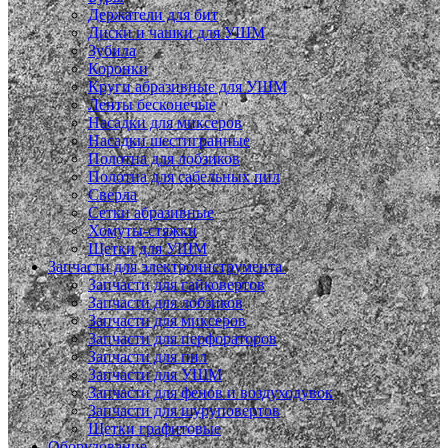
Держатели для бит
Диски и чашки для УШМ
Зубила
Коронки
Круги абразивные для УШМ
Ленты бесконечые
Насадки для миксеров
Насадки шестигранные
Полотна для лобзиков
Полотна для сабельных пил
Сверла
Сетки абразивные
Хомуты-стяжки
Щетки для УШМ
Запчасти для электроинструмента
Запчасти для гайковертов
Запчасти для лобзиков
Запчасти для миксеров
Запчасти для перфораторов
Запчасти для пил
Запчасти для УШМ
Запчасти для фенов и воздуходувок
Запчасти для шуруповертов
Щетки графитовые
Оборудование