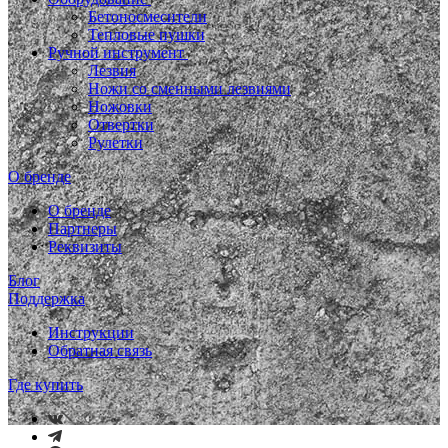
Бетоносмесители
Тепловые пушки
Ручной инструмент
Лезвия
Ножи со сменными лезвиями
Ножовки
Отвертки
Рулетки
О бренде
О бренде
Партнеры
Реквизиты
Блог
Поддержка
Инструкции
Обратная связь
Где купить