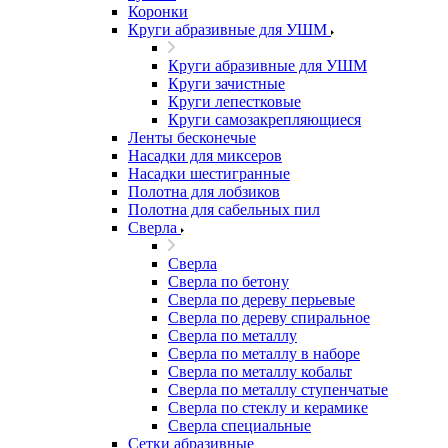
Коронки
Круги абразивные для УШМ
Круги абразивные для УШМ
Круги зачистные
Круги лепестковые
Круги самозакрепляющиеся
Ленты бесконечые
Насадки для миксеров
Насадки шестигранные
Полотна для лобзиков
Полотна для сабельных пил
Сверла
Сверла
Сверла по бетону
Сверла по дереву перьевые
Сверла по дереву спиральное
Сверла по металлу
Сверла по металлу в наборе
Сверла по металлу кобальт
Сверла по металлу ступенчатые
Сверла по стеклу и керамике
Сверла специальные
Сетки абразивные