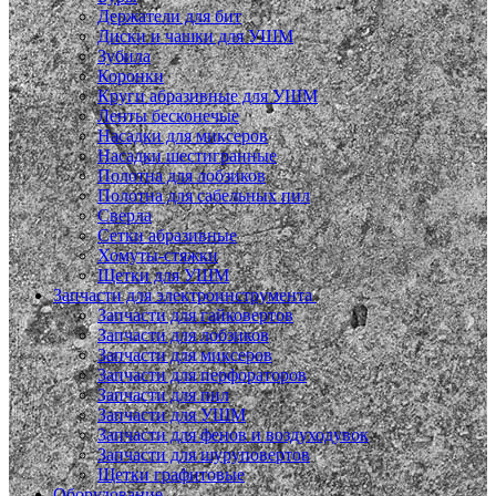
Держатели для бит
Диски и чашки для УШМ
Зубила
Коронки
Круги абразивные для УШМ
Ленты бесконечые
Насадки для миксеров
Насадки шестигранные
Полотна для лобзиков
Полотна для сабельных пил
Сверла
Сетки абразивные
Хомуты-стяжки
Щетки для УШМ
Запчасти для электроинструмента
Запчасти для гайковертов
Запчасти для лобзиков
Запчасти для миксеров
Запчасти для перфораторов
Запчасти для пил
Запчасти для УШМ
Запчасти для фенов и воздуходувок
Запчасти для шуруповертов
Щетки графитовые
Оборудование