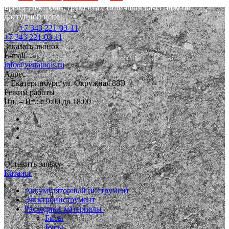
Бренд электроинструмента с отличным качеством по
доступной цене!
+7 343 221-03-11
+7 343 221-03-11
Заказать звонок
E-mail
info@vertatools.ru
Адрес
г. Екатеринбург, ул. Окружная 88Э
Режим работы
Пн. – Пт.: с 9:00 до 18:00
Оставить заявку
Каталог
Аккумуляторный инструмент
Электроинструмент
Расходные материалы
Биты
Буры