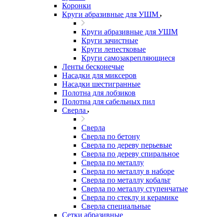
Коронки
Круги абразивные для УШМ
Круги абразивные для УШМ
Круги зачистные
Круги лепестковые
Круги самозакрепляющиеся
Ленты бесконечые
Насадки для миксеров
Насадки шестигранные
Полотна для лобзиков
Полотна для сабельных пил
Сверла
Сверла
Сверла по бетону
Сверла по дереву перьевые
Сверла по дереву спиральное
Сверла по металлу
Сверла по металлу в наборе
Сверла по металлу кобальт
Сверла по металлу ступенчатые
Сверла по стеклу и керамике
Сверла специальные
Сетки абразивные