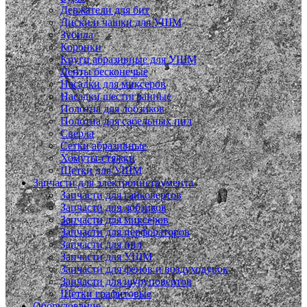
Держатели для бит
Диски и чашки для УШМ
Зубила
Коронки
Круги абразивные для УШМ
Ленты бесконечые
Насадки для миксеров
Насадки шестигранные
Полотна для лобзиков
Полотна для сабельных пил
Сверла
Сетки абразивные
Хомуты-стяжки
Щетки для УШМ
Запчасти для электроинструмента
Запчасти для гайковертов
Запчасти для лобзиков
Запчасти для миксеров
Запчасти для перфораторов
Запчасти для пил
Запчасти для УШМ
Запчасти для фенов и воздуходувок
Запчасти для шуруповертов
Щетки графитовые
Оборудование