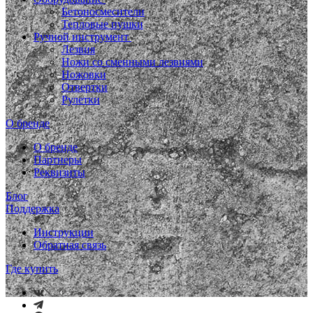
Бетоносмесители
Тепловые пушки
Ручной инструмент
Лезвия
Ножи со сменными лезвиями
Ножовки
Отвертки
Рулетки
О бренде
О бренде
Партнеры
Реквизиты
Блог
Поддержка
Инструкции
Обратная связь
Где купить