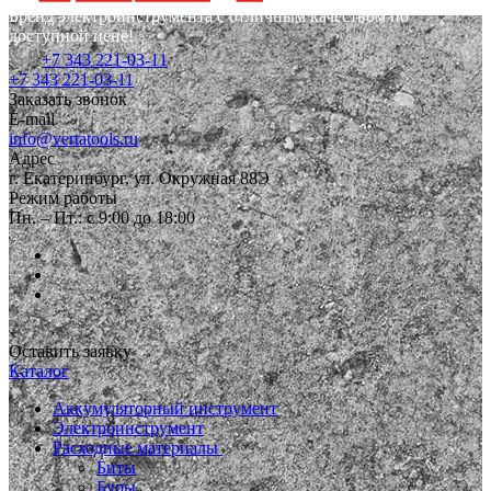
Бренд электроинструмента с отличным качеством по
доступной цене!
+7 343 221-03-11
+7 343 221-03-11
Заказать звонок
E-mail
info@vertatools.ru
Адрес
г. Екатеринбург, ул. Окружная 88Э
Режим работы
Пн. – Пт.: с 9:00 до 18:00
Оставить заявку
Каталог
Аккумуляторный инструмент
Электроинструмент
Расходные материалы
Биты
Буры