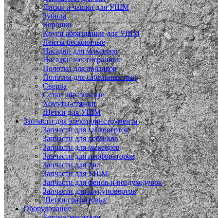
Диски и чашки для УШМ
Зубила
Коронки
Круги абразивные для УШМ
Ленты бесконечые
Насадки для миксеров
Насадки шестигранные
Полотна для лобзиков
Полотна для сабельных пил
Сверла
Сетки абразивные
Хомуты-стяжки
Щетки для УШМ
Запчасти для электроинструмента
Запчасти для гайковертов
Запчасти для лобзиков
Запчасти для миксеров
Запчасти для перфораторов
Запчасти для пил
Запчасти для УШМ
Запчасти для фенов и воздуходувок
Запчасти для шуруповертов
Щетки графитовые
Оборудование
Бетоносмесители