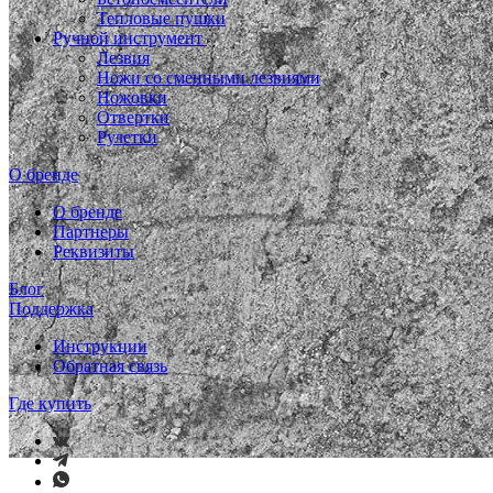
Тепловые пушки
Ручной инструмент
Лезвия
Ножи со сменными лезвиями
Ножовки
Отвертки
Рулетки
О бренде
О бренде
Партнеры
Реквизиты
Блог
Поддержка
Инструкции
Обратная связь
Где купить