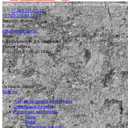
Бренд электроинструмента с отличным качеством по доступной
+7 343 221-03-11
+7 343 221-03-11
Заказать звонок
E-mail
info@vertatools.ru
Адрес
г. Екатеринбург, ул. Окружная 88Э
Режим работы
Пн. – Пт.: с 9:00 до 18:00
Оставить заявку
Каталог
Аккумуляторный инструмент
Электроинструмент
Расходные материалы
Биты
Буры
Держатели для бит