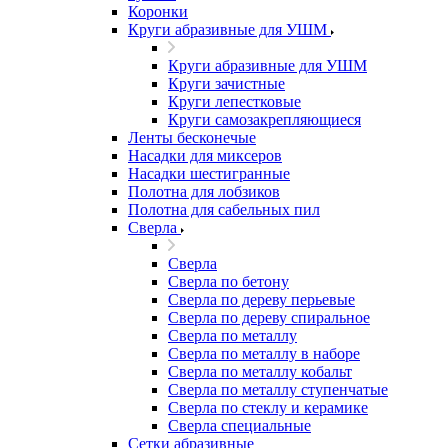
Коронки
Круги абразивные для УШМ
Круги абразивные для УШМ
Круги зачистные
Круги лепестковые
Круги самозакрепляющиеся
Ленты бесконечые
Насадки для миксеров
Насадки шестигранные
Полотна для лобзиков
Полотна для сабельных пил
Сверла
Сверла
Сверла по бетону
Сверла по дереву перьевые
Сверла по дереву спиральное
Сверла по металлу
Сверла по металлу в наборе
Сверла по металлу кобальт
Сверла по металлу ступенчатые
Сверла по стеклу и керамике
Сверла специальные
Сетки абразивные