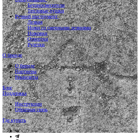
Бетоносмесители
Тепловые пушки
Ручной инструмент
Лезвия
Ножи со сменными лезвиями
Ножовки
Отвертки
Рулетки
О бренде
О бренде
Партнеры
Реквизиты
Блог
Поддержка
Инструкции
Обратная связь
Где купить