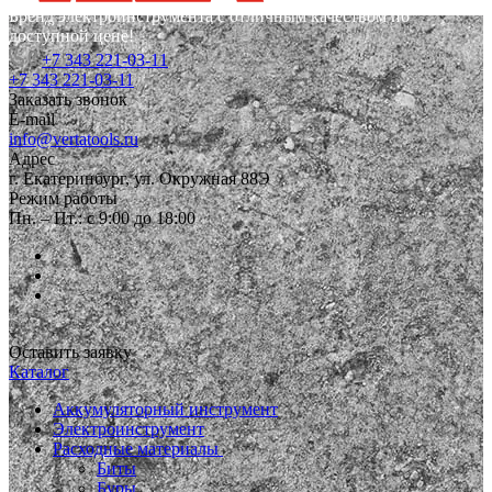
Бренд электроинструмента с отличным качеством по
доступной цене!
+7 343 221-03-11
+7 343 221-03-11
Заказать звонок
E-mail
info@vertatools.ru
Адрес
г. Екатеринбург, ул. Окружная 88Э
Режим работы
Пн. – Пт.: с 9:00 до 18:00
Оставить заявку
Каталог
Аккумуляторный инструмент
Электроинструмент
Расходные материалы
Биты
Буры