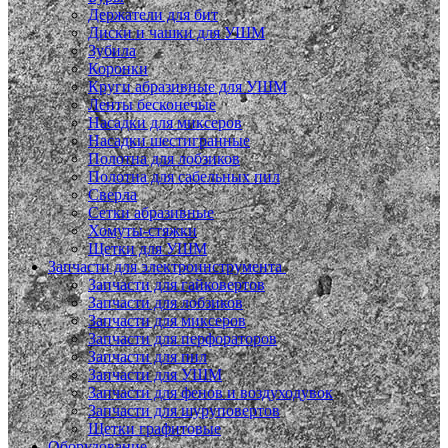
Держатели для бит
Диски и чашки для УШМ
Зубила
Коронки
Круги абразивные для УШМ
Ленты бесконечые
Насадки для миксеров
Насадки шестигранные
Полотна для лобзиков
Полотна для сабельных пил
Сверла
Сетки абразивные
Хомуты-стяжки
Щетки для УШМ
Запчасти для электроинструмента
Запчасти для гайковертов
Запчасти для лобзиков
Запчасти для миксеров
Запчасти для перфораторов
Запчасти для пил
Запчасти для УШМ
Запчасти для фенов и воздуходувок
Запчасти для шуруповертов
Щетки графитовые
Оборудование