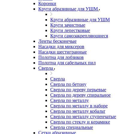
Коронки
Круги абразивные для УШМ
Круги абразивные для УШМ
Круги зачистные
Круги лепестковые
Круги самозакрепляющиеся
Ленты бесконечые
Насадки для миксеров
Насадки шестигранные
Полотна для лобзиков
Полотна для сабельных пил
Сверла
Сверла
Сверла по бетону
Сверла по дереву перьевые
Сверла по дереву спиральное
Сверла по металлу
Сверла по металлу в наборе
Сверла по металлу кобальт
Сверла по металлу ступенчатые
Сверла по стеклу и керамике
Сверла специальные
Сетки абразивные