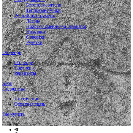
Бетоносмесители
Тепловые пушки
Ручной инструмент
Лезвия
Ножи со сменными лезвиями
Ножовки
Отвертки
Рулетки
О бренде
О бренде
Партнеры
Реквизиты
Блог
Поддержка
Инструкции
Обратная связь
Где купить