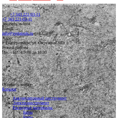
Бренд электроинструмента с отличным качеством по
доступной цене!
+7 343 221-03-11
+7 343 221-03-11
Заказать звонок
E-mail
info@vertatools.ru
Адрес
г. Екатеринбург, ул. Окружная 88Э
Режим работы
Пн. – Пт.: с 9:00 до 18:00
Оставить заявку
Каталог
Аккумуляторный инструмент
Электроинструмент
Расходные материалы
Биты
Буры