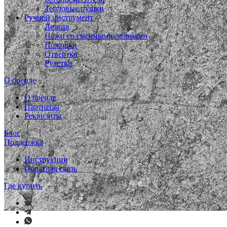
Тепловые пушки
Ручной инструмент
Лезвия
Ножи со сменными лезвиями
Ножовки
Отвертки
Рулетки
О бренде
О бренде
Партнеры
Реквизиты
Блог
Поддержка
Инструкции
Обратная связь
Где купить