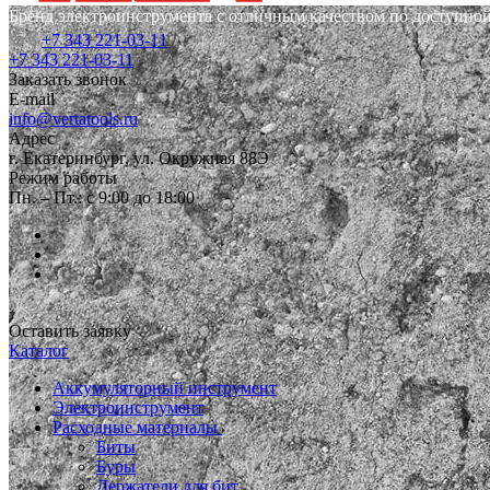
Бренд электроинструмента с отличным качеством по доступной
+7 343 221-03-11
+7 343 221-03-11
Заказать звонок
E-mail
info@vertatools.ru
Адрес
г. Екатеринбург, ул. Окружная 88Э
Режим работы
Пн. – Пт.: с 9:00 до 18:00
Оставить заявку
Каталог
Аккумуляторный инструмент
Электроинструмент
Расходные материалы
Биты
Буры
Держатели для бит