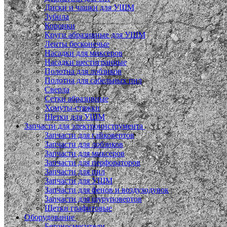
Диски и чашки для УШМ
Зубила
Коронки
Круги абразивные для УШМ
Ленты бесконечые
Насадки для миксеров
Насадки шестигранные
Полотна для лобзиков
Полотна для сабельных пил
Сверла
Сетки абразивные
Хомуты-стяжки
Щетки для УШМ
Запчасти для электроинструмента
Запчасти для гайковертов
Запчасти для лобзиков
Запчасти для миксеров
Запчасти для перфораторов
Запчасти для пил
Запчасти для УШМ
Запчасти для фенов и воздуходувок
Запчасти для шуруповертов
Щетки графитовые
Оборудование
Бетоносмесители