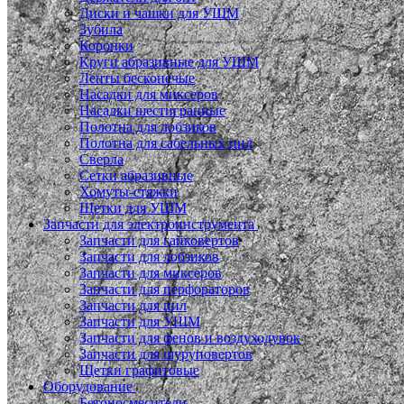
Диски и чашки для УШМ
Зубила
Коронки
Круги абразивные для УШМ
Ленты бесконечые
Насадки для миксеров
Насадки шестигранные
Полотна для лобзиков
Полотна для сабельных пил
Сверла
Сетки абразивные
Хомуты-стяжки
Щетки для УШМ
Запчасти для электроинструмента
Запчасти для гайковертов
Запчасти для лобзиков
Запчасти для миксеров
Запчасти для перфораторов
Запчасти для пил
Запчасти для УШМ
Запчасти для фенов и воздуходувок
Запчасти для шуруповертов
Щетки графитовые
Оборудование
Бетоносмесители