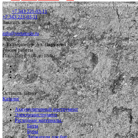
Бренд электроинструмента с отличным качеством по доступной
+7 343 221-03-11
+7 343 221-03-11
Заказать звонок
E-mail
info@vertatools.ru
Адрес
г. Екатеринбург, ул. Окружная 88Э
Режим работы
Пн. – Пт.: с 9:00 до 18:00
Оставить заявку
Каталог
Аккумуляторный инструмент
Электроинструмент
Расходные материалы
Биты
Буры
Держатели для бит