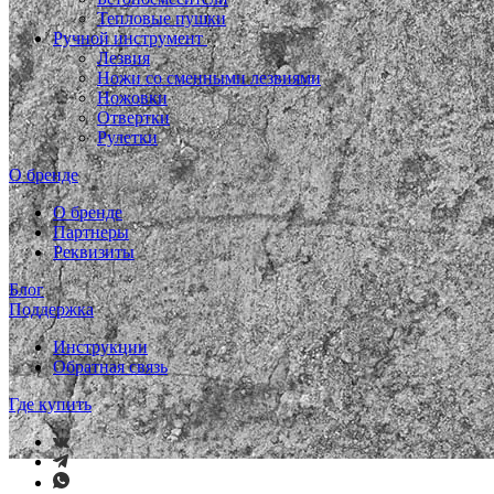
Тепловые пушки
Ручной инструмент
Лезвия
Ножи со сменными лезвиями
Ножовки
Отвертки
Рулетки
О бренде
О бренде
Партнеры
Реквизиты
Блог
Поддержка
Инструкции
Обратная связь
Где купить