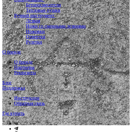
Бетоносмесители
Тепловые пушки
Ручной инструмент
Лезвия
Ножи со сменными лезвиями
Ножовки
Отвертки
Рулетки
О бренде
О бренде
Партнеры
Реквизиты
Блог
Поддержка
Инструкции
Обратная связь
Где купить