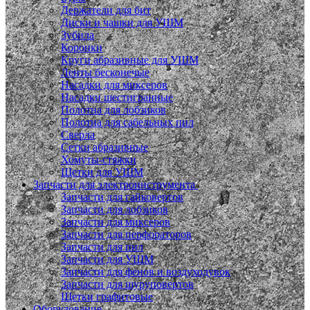
Держатели для бит
Диски и чашки для УШМ
Зубила
Коронки
Круги абразивные для УШМ
Ленты бесконечые
Насадки для миксеров
Насадки шестигранные
Полотна для лобзиков
Полотна для сабельных пил
Сверла
Сетки абразивные
Хомуты-стяжки
Щетки для УШМ
Запчасти для электроинструмента
Запчасти для гайковертов
Запчасти для лобзиков
Запчасти для миксеров
Запчасти для перфораторов
Запчасти для пил
Запчасти для УШМ
Запчасти для фенов и воздуходувок
Запчасти для шуруповертов
Щетки графитовые
Оборудование