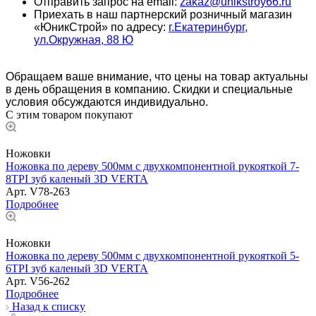
Отправить запрос на email:
zakaz@unikstroy66.ru
Приехать в наш партнерский розничный магазин
«ЮникСтрой» по адресу:
г.Екатеринбург,
ул.Окружная, 88 Ю
Обращаем ваше внимание, что цены на товар актуальны
в день обращения в компанию. Скидки и специальные
условия обсуждаются индивидуально.
С этим товаром покупают
Ножовки
Ножовка по дереву 500мм с двухкомпонентной рукояткой 7-
8TPI зуб каленый 3D VERTA
Арт.
V78-263
Подробнее
Ножовки
Ножовка по дереву 500мм с двухкомпонентной рукояткой 5-
6TPI зуб каленый 3D VERTA
Арт.
V56-262
Подробнее
Назад к списку