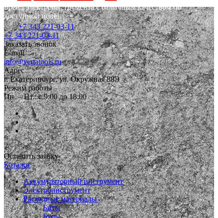
Бренд электроинструмента с отличным качеством по
доступной цене!
+7 343 221-03-11
+7 343 221-03-11
Заказать звонок
E-mail
info@vertatools.ru
Адрес
г. Екатеринбург, ул. Окружная 88Э
Режим работы
Пн. – Пт.: с 9:00 до 18:00
Оставить заявку
Каталог
Аккумуляторный инструмент
Электроинструмент
Расходные материалы
Биты
Буры