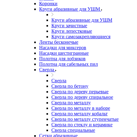
Коронки
Круги абразивные для УШМ
Круги абразивные для УШМ
Круги зачистные
Круги лепестковые
Круги самозакрепляющиеся
Ленты бесконечые
Насадки для миксеров
Насадки шестигранные
Полотна для лобзиков
Полотна для сабельных пил
Сверла
Сверла
Сверла по бетону
Сверла по дереву перьевые
Сверла по дереву спиральное
Сверла по металлу
Сверла по металлу в наборе
Сверла по металлу кобальт
Сверла по металлу ступенчатые
Сверла по стеклу и керамике
Сверла специальные
Сетки абразивные