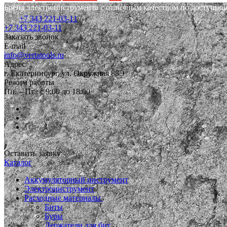
Бренд электроинструмента с отличным качеством по доступной
+7 343 221-03-11
+7 343 221-03-11
Заказать звонок
E-mail
info@vertatools.ru
Адрес
г. Екатеринбург, ул. Окружная 88Э
Режим работы
Пн. – Пт.: с 9:00 до 18:00
Оставить заявку
Каталог
Аккумуляторный инструмент
Электроинструмент
Расходные материалы
Биты
Буры
Держатели для бит