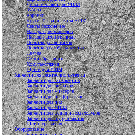
Диски и чашки для УШМ
Зубила
Коронки
Круги абразивные для УШМ
Ленты бесконечые
Насадки для миксеров
Насадки шестигранные
Полотна для лобзиков
Полотна для сабельных пил
Сверла
Сетки абразивные
Хомуты-стяжки
Щетки для УШМ
Запчасти для электроинструмента
Запчасти для гайковертов
Запчасти для лобзиков
Запчасти для миксеров
Запчасти для перфораторов
Запчасти для пил
Запчасти для УШМ
Запчасти для фенов и воздуходувок
Запчасти для шуруповертов
Щетки графитовые
Оборудование
Бетоносмесители