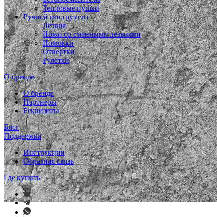
Тепловые пушки
Ручной инструмент
Лезвия
Ножи со сменными лезвиями
Ножовки
Отвертки
Рулетки
О бренде
О бренде
Партнеры
Реквизиты
Блог
Поддержка
Инструкции
Обратная связь
Где купить