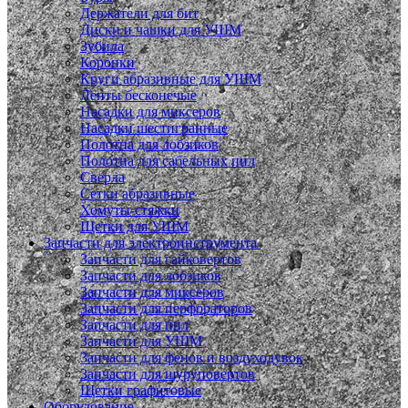
Держатели для бит
Диски и чашки для УШМ
Зубила
Коронки
Круги абразивные для УШМ
Ленты бесконечые
Насадки для миксеров
Насадки шестигранные
Полотна для лобзиков
Полотна для сабельных пил
Сверла
Сетки абразивные
Хомуты-стяжки
Щетки для УШМ
Запчасти для электроинструмента
Запчасти для гайковертов
Запчасти для лобзиков
Запчасти для миксеров
Запчасти для перфораторов
Запчасти для пил
Запчасти для УШМ
Запчасти для фенов и воздуходувок
Запчасти для шуруповертов
Щетки графитовые
Оборудование