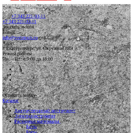
Бренд электроинструмента с отличным качеством по
доступной цене!
+7 343 221-03-11
+7 343 221-03-11
Заказать звонок
E-mail
info@vertatools.ru
Адрес
г. Екатеринбург, ул. Окружная 88Э
Режим работы
Пн. – Пт.: с 9:00 до 18:00
Оставить заявку
Каталог
Аккумуляторный инструмент
Электроинструмент
Расходные материалы
Биты
Буры