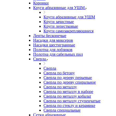
Коронки
Круги абразивные для УШМ
Круги абразивные для УШМ
Круги зачистные
Круги лепестковые
Круги самозакрепляющиеся
Ленты бесконечые
Насадки для миксеров
Насадки шестигранные
Полотна для лобзиков
Полотна для сабельных пил
Сверла
Сверла
Сверла по бетону
Сверла по дереву перьевые
Сверла по дереву спиральное
Сверла по металлу
Сверла по металлу в наборе
Сверла по металлу кобальт
Сверла по металлу ступенчатые
Сверла по стеклу и керамике
Сверла специальные
Сетки абразивные