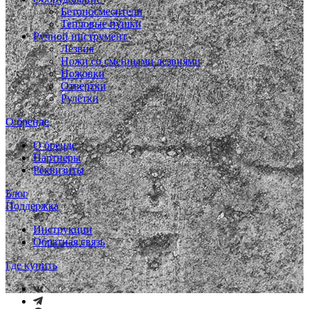
Бетоносмесители
Тепловые пушки
Ручной инструмент
Лезвия
Ножи со сменными лезвиями
Ножовки
Отвертки
Рулетки
О бренде
О бренде
Партнеры
Реквизиты
Блог
Поддержка
Инструкции
Обратная связь
Где купить