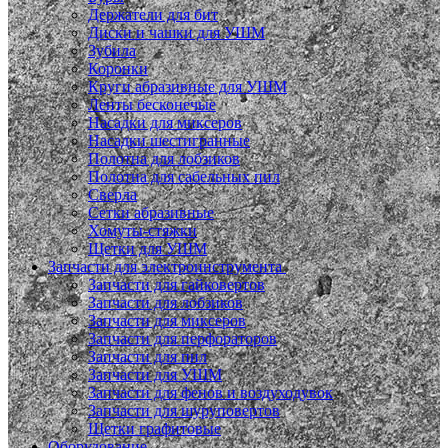
Держатели для бит
Диски и чашки для УШМ
Зубила
Коронки
Круги абразивные для УШМ
Ленты бесконечые
Насадки для миксеров
Насадки шестигранные
Полотна для лобзиков
Полотна для сабельных пил
Сверла
Сетки абразивные
Хомуты-стяжки
Щетки для УШМ
Запчасти для электроинструмента
Запчасти для гайковертов
Запчасти для лобзиков
Запчасти для миксеров
Запчасти для перфораторов
Запчасти для пил
Запчасти для УШМ
Запчасти для фенов и воздуходувок
Запчасти для шуруповертов
Щетки графитовые
Оборудование