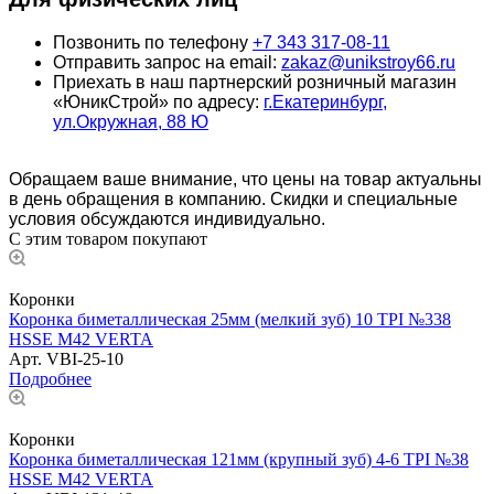
Позвонить по телефону
+7 343 317-08-11
Отправить запрос на email:
zakaz@unikstroy66.ru
Приехать в наш партнерский розничный магазин
«ЮникСтрой» по адресу:
г.Екатеринбург,
ул.Окружная, 88 Ю
Обращаем ваше внимание, что цены на товар актуальны
в день обращения в компанию. Скидки и специальные
условия обсуждаются индивидуально.
С этим товаром покупают
Коронки
Коронка биметаллическая 25мм (мелкий зуб) 10 TPI №338
HSSE М42 VERTA
Арт.
VBI-25-10
Подробнее
Коронки
Коронка биметаллическая 121мм (крупный зуб) 4-6 TPI №38
HSSE М42 VERTA