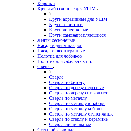
Коронки
Круги абразивные для УШМ
Круги абразивные для УШМ
Круги зачистные
Круги лепестковые
Круги самозакрепляющиеся
Ленты бесконечые
Насадки для миксеров
Насадки шестигранные
Полотна для лобзиков
Полотна для сабельных пил
Сверла
Сверла
Сверла по бетону
Сверла по дереву перьевые
Сверла по дереву спиральное
Сверла по металлу
Сверла по металлу в наборе
Сверла по металлу кобальт
Сверла по металлу ступенчатые
Сверла по стеклу и керамике
Сверла специальные
Сетки абразивные