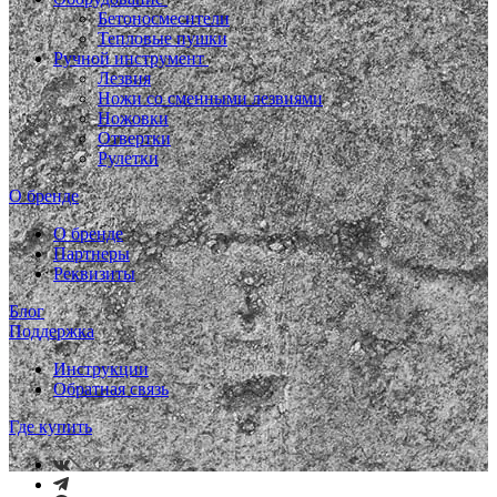
Бетоносмесители
Тепловые пушки
Ручной инструмент
Лезвия
Ножи со сменными лезвиями
Ножовки
Отвертки
Рулетки
О бренде
О бренде
Партнеры
Реквизиты
Блог
Поддержка
Инструкции
Обратная связь
Где купить