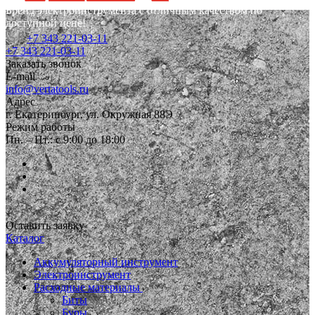
Бренд электроинструмента с отличным качеством по
доступной цене!
+7 343 221-03-11
+7 343 221-03-11
Заказать звонок
E-mail
info@vertatools.ru
Адрес
г. Екатеринбург, ул. Окружная 88Э
Режим работы
Пн. – Пт.: с 9:00 до 18:00
Оставить заявку
Каталог
Аккумуляторный инструмент
Электроинструмент
Расходные материалы
Биты
Буры