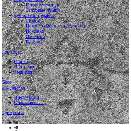
Бетоносмесители
Тепловые пушки
Ручной инструмент
Лезвия
Ножи со сменными лезвиями
Ножовки
Отвертки
Рулетки
О бренде
О бренде
Партнеры
Реквизиты
Блог
Поддержка
Инструкции
Обратная связь
Где купить