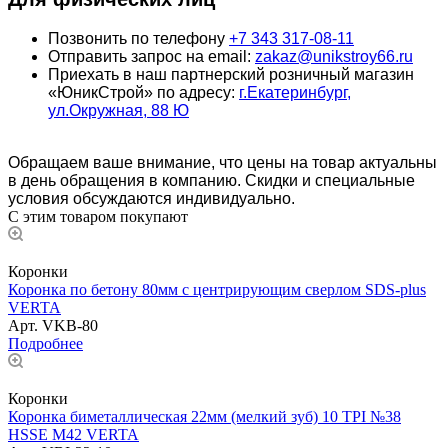
Позвонить по телефону
+7 343 317-08-11
Отправить запрос на email:
zakaz@unikstroy66.ru
Приехать в наш партнерский розничный магазин
«ЮникСтрой» по адресу:
г.Екатеринбург,
ул.Окружная, 88 Ю
Обращаем ваше внимание, что цены на товар актуальны
в день обращения в компанию. Скидки и специальные
условия обсуждаются индивидуально.
С этим товаром покупают
Коронки
Коронка по бетону 80мм с центрирующим сверлом SDS-рlus
VERTA
Арт.
VKB-80
Подробнее
Коронки
Коронка биметаллическая 22мм (мелкий зуб) 10 TPI №38
HSSE М42 VERTA