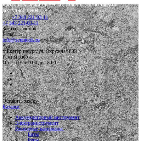
Бренд электроинструмента с отличным качеством по
доступной цене!
+7 343 221-03-11
+7 343 221-03-11
Заказать звонок
E-mail
info@vertatools.ru
Адрес
г. Екатеринбург, ул. Окружная 88Э
Режим работы
Пн. – Пт.: с 9:00 до 18:00
Оставить заявку
Каталог
Аккумуляторный инструмент
Электроинструмент
Расходные материалы
Биты
Буры