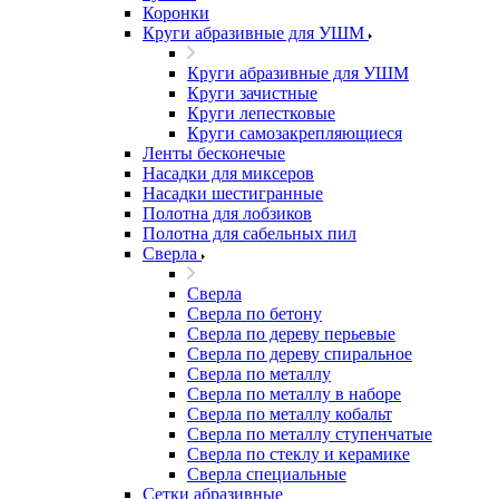
Коронки
Круги абразивные для УШМ
Круги абразивные для УШМ
Круги зачистные
Круги лепестковые
Круги самозакрепляющиеся
Ленты бесконечые
Насадки для миксеров
Насадки шестигранные
Полотна для лобзиков
Полотна для сабельных пил
Сверла
Сверла
Сверла по бетону
Сверла по дереву перьевые
Сверла по дереву спиральное
Сверла по металлу
Сверла по металлу в наборе
Сверла по металлу кобальт
Сверла по металлу ступенчатые
Сверла по стеклу и керамике
Сверла специальные
Сетки абразивные