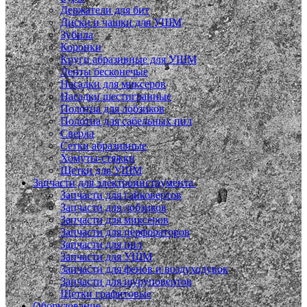
Держатели для бит
Диски и чашки для УШМ
Зубила
Коронки
Круги абразивные для УШМ
Ленты бесконечые
Насадки для миксеров
Насадки шестигранные
Полотна для лобзиков
Полотна для сабельных пил
Сверла
Сетки абразивные
Хомуты-стяжки
Щетки для УШМ
Запчасти для электроинструмента
Запчасти для гайковертов
Запчасти для лобзиков
Запчасти для миксеров
Запчасти для перфораторов
Запчасти для пил
Запчасти для УШМ
Запчасти для фенов и воздуходувок
Запчасти для шуруповертов
Щетки графитовые
Оборудование