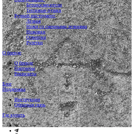
Бетоносмесители
Тепловые пушки
Ручной инструмент
Лезвия
Ножи со сменными лезвиями
Ножовки
Отвертки
Рулетки
О бренде
О бренде
Партнеры
Реквизиты
Блог
Поддержка
Инструкции
Обратная связь
Где купить