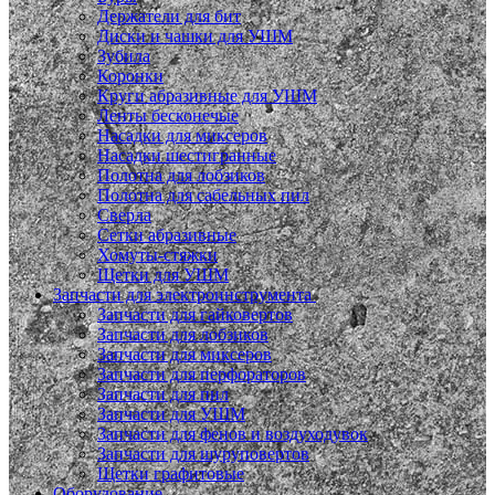
Держатели для бит
Диски и чашки для УШМ
Зубила
Коронки
Круги абразивные для УШМ
Ленты бесконечые
Насадки для миксеров
Насадки шестигранные
Полотна для лобзиков
Полотна для сабельных пил
Сверла
Сетки абразивные
Хомуты-стяжки
Щетки для УШМ
Запчасти для электроинструмента
Запчасти для гайковертов
Запчасти для лобзиков
Запчасти для миксеров
Запчасти для перфораторов
Запчасти для пил
Запчасти для УШМ
Запчасти для фенов и воздуходувок
Запчасти для шуруповертов
Щетки графитовые
Оборудование