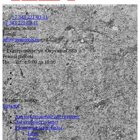
Бренд электроинструмента с отличным качеством по
доступной цене!
+7 343 221-03-11
+7 343 221-03-11
Заказать звонок
E-mail
info@vertatools.ru
Адрес
г. Екатеринбург, ул. Окружная 88Э
Режим работы
Пн. – Пт.: с 9:00 до 18:00
Оставить заявку
Каталог
Аккумуляторный инструмент
Электроинструмент
Расходные материалы
Биты
Буры